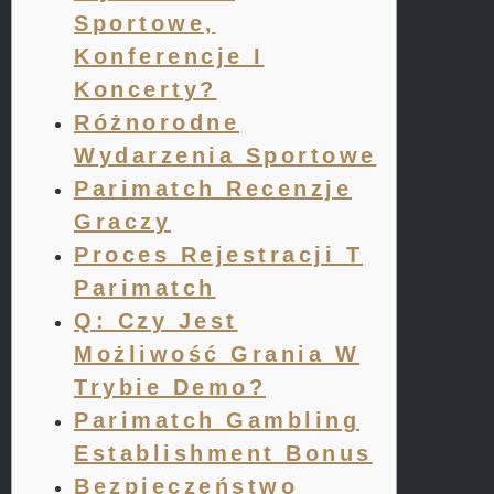
Sportowe,
Konferencje I
Koncerty?
Różnorodne
Wydarzenia Sportowe
Parimatch Recenzje
Graczy
Proces Rejestracji T
Parimatch
Q: Czy Jest
Możliwość Grania W
Trybie Demo?
Parimatch Gambling
Establishment Bonus
Bezpieczeństwo