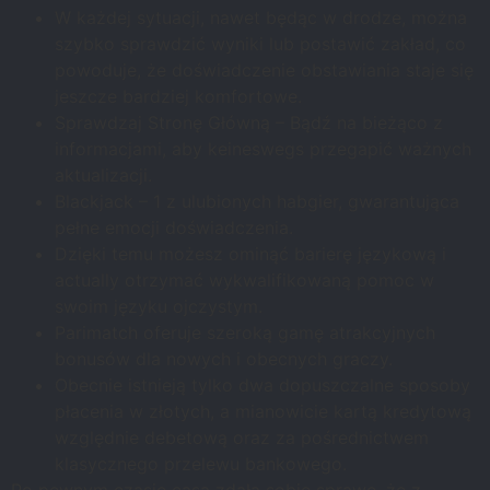
W każdej sytuacji, nawet będąc w drodze, można
szybko sprawdzić wyniki lub postawić zakład, co
powoduje, że doświadczenie obstawiania staje się
jeszcze bardziej komfortowe.
Sprawdzaj Stronę Główną – Bądź na bieżąco z
informacjami, aby keineswegs przegapić ważnych
aktualizacji.
Blackjack – 1 z ulubionych habgier, gwarantująca
pełne emocji doświadczenia.
Dzięki temu możesz ominąć barierę językową i
actually otrzymać wykwalifikowaną pomoc w
swoim języku ojczystym.
Parimatch oferuje szeroką gamę atrakcyjnych
bonusów dla nowych i obecnych graczy.
Obecnie istnieją tylko dwa dopuszczalne sposoby
płacenia w złotych, a mianowicie kartą kredytową
względnie debetową oraz za pośrednictwem
klasycznego przelewu bankowego.