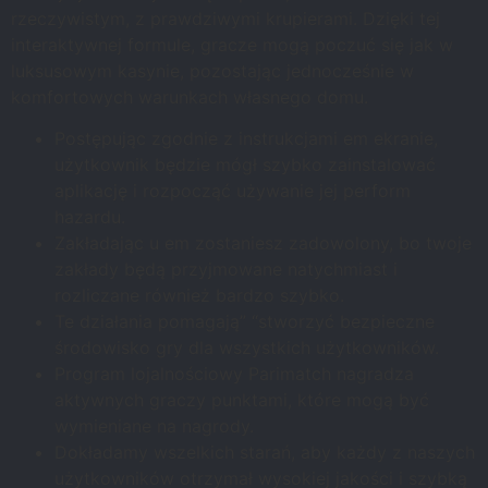
rzeczywistym, z prawdziwymi krupierami. Dzięki tej
interaktywnej formule, gracze mogą poczuć się jak w
luksusowym kasynie, pozostając jednocześnie w
komfortowych warunkach własnego domu.
Postępując zgodnie z instrukcjami em ekranie,
użytkownik będzie mógł szybko zainstalować
aplikację i rozpocząć używanie jej perform
hazardu.
Zakładając u em zostaniesz zadowolony, bo twoje
zakłady będą przyjmowane natychmiast i
rozliczane również bardzo szybko.
Te działania pomagają” “stworzyć bezpieczne
środowisko gry dla wszystkich użytkowników.
Program lojalnościowy Parimatch nagradza
aktywnych graczy punktami, które mogą być
wymieniane na nagrody.
Dokładamy wszelkich starań, aby każdy z naszych
użytkowników otrzymał wysokiej jakości i szybką