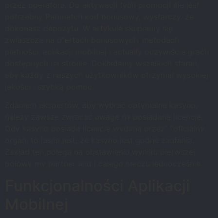
przez operatora. Do aktywacji tych promocji nie jest
potrzebny Parimatch kod bonusowy, wystarczy, że
dokonasz depozytu. W artykule skupiamy się
zwłaszcza na ofertach bonusowych, metodach
płatności, aplikacji mobilnej i actually oczywiście grach
dostępnych na stronie. Dokładamy wszelkich starań,
aby każdy z naszych użytkowników otrzymał wysokiej
jakości i szybką pomoc.
Zdaniem ekspertów, aby wybrać optymalne kasyno,
należy zawsze zwracać uwagę na posiadaną licencję.
Gdy kasyno posiada licencję wydaną przez” “oficjalny
organ, to jasne jest, że kasyno jest godne zaufania.
Zakład ten polega na obstawieniu wyniku pierwszej
połowy my partner and i całego meczu jednocześnie.
Funkcjonalności Aplikacji
Mobilnej