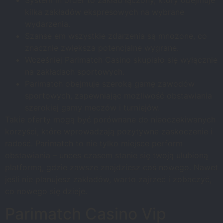
System in order to zakład łączony, który obejmuje
kilka zakładów ekspresowych na wybrane
wydarzenia.
Szanse em wszystkie zdarzenia są mnożone, co
znacznie zwiększa potencjalne wygrane.
Wcześniej Parimatch Casino skupiało się wyłącznie
na zakładach sportowych.
Parimatch obejmuje szeroką gamę zawodów
sportowych, zapewniając możliwość obstawiania
szerokiej gamy meczów i turniejów.
Takie oferty mogą być porównane do nieoczekiwanych
korzyści, które wprowadzają pozytywne zaskoczenie i
radość. Parimatch to nie tylko miejsce perform
obstawiania – unces czasem stanie się twoją ulubioną
platformą, gdzie zawsze znajdziesz coś nowego. Nawet
jeśli nie planujesz zakładów, warto zajrzeć i zobaczyć,
co nowego się dzieje.
Parimatch Casino Vip