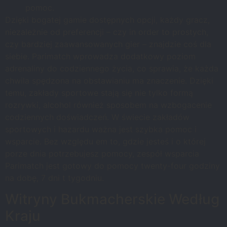
pomoc.
Dzięki bogatej gamie dostępnych opcji, każdy gracz,
niezależnie od preferencji – czy in order to prostych,
czy bardziej zaawansowanych gier – znajdzie coś dla
siebie. Parimatch wprowadza dodatkowy poziom
adrenaliny do codziennego życia, co sprawia, że każda
chwila spędzona na obstawianiu ma znaczenie. Dzięki
temu, zakłady sportowe stają się nie tylko formą
rozrywki, alcohol również sposobem na wzbogacenie
codziennych doświadczeń. W świecie zakładów
sportowych i hazardu ważna jest szybka pomoc i
wsparcie. Bez względu em to, gdzie jesteś i o której
porze dnia potrzebujesz pomocy, zespół wsparcia
Parimatch jest gotowy do pomocy twenty-four godziny
na dobę, 7 dni t tygodniu.
Witryny Bukmacherskie Według
Kraju