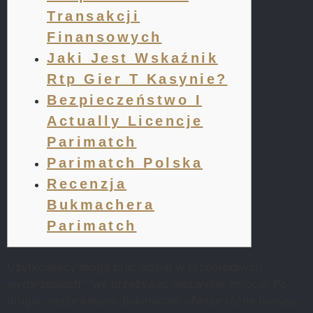
Transakcji
Finansowych
Jaki Jest Wskaźnik
Rtp Gier T Kasynie?
Bezpieczeństwo I
Actually Licencje
Parimatch
Parimatch Polska
Recenzja
Bukmacherа
Parimatch
Użytkownicy mogą brać udział w różnorodnych
wydarzeniach” “we przeżywać niezwykłe emocje. Po
drugie, nasze kasyno Bukmacher oferuje różne bonusy