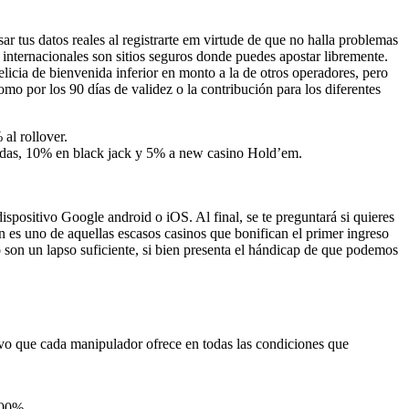
r tus datos reales al registrarte em virtude de que no halla problemas
 internacionales son sitios seguros donde puedes apostar libremente.
licia de bienvenida inferior en monto a la de otros operadores, pero
omo por los 90 días de validez o la contribución para los diferentes
al rollover.
nedas, 10% en black jack y 5% a new casino Hold’em.
spositivo Google android o iOS. Al final, se te preguntará si quieres
n es uno de aquellas escasos casinos que bonifican el primer ingreso
 son un lapso suficiente, si bien presenta el hándicap de que podemos
tivo que cada manipulador ofrece en todas las condiciones que
100%.