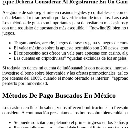
¿qué Debería Considerar Al Registrarme En Un Gam
Asegúrate de solo registrarte en casinos legales y confiables asi como
más delante al retirar peculio por la verificación de tus datos. Los 
Los métodos de gusto son importantes para depositar en mis casinos y 
con una requisito de apostando más asequible.” “[newline]Si bien no ti
juegos.
Tragamonedas, arcade, juegos de rasca y gana y juegos de cuotas
El valor máximo sobre la apuesta permitido son 200 pesos, co
El criptocasino nos ofrece un vale para apuestas con casino, a
Las cuentas en criptodivisas” “quedan excluidas de los angeles 
Si todavía no tienes mi cuenta de ludópatatahúr con nosotros, ingresa
investirse el bono sobre bienvenida y las ofertas promocionales, así 
por ademas del 100%, cuando el monto ofertado es inferior” “approach 
perderlo por inmovilidad.
Métodos De Pago Buscados En México
Los casinos en línea lo saben, y nos ofrecen bonificaciones to freesp
considera. A continuación presentamos los bonos sobre bienvenida pa
Se puede solicitar completando el primer ingreso en los 7 días po
Para cumplir con la rotación delete bono, el fortuna apostado a