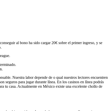
conseguir al bono ha sido cargar 20€ sobre el primer ingreso, y se
.
League.
eterminado.
n.
sable. Nuestra labor depende de o qual nuestros lectores encuentren
on seguros para jugar durante línea. En los casinos en línea podrás
ara tu casa. Actualmente en México existe una excelente chollo de