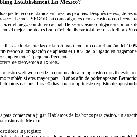
bling Establishment En México?
 los que te recomendamos en nuestras páginas. Después de eso, debes usa
casinos con licencia SEGOB así como algunos demas casinos con licencias
hacer el juego con dinero actual. Betsson Casino obligación con una de
ene el mejor monto, es bono fácil de liberar total por el skidding x30 c
 fijas -exluidas ruedas de la fortuna- tienen una contribución del 100% 
ntribuyendo al obligación de apuesta el 100% de lo jugado en tragamo
lgo simplemente” “pequeno frecuente.
oferta de bienvenida a 1xSlots.
 a nuestro web web desde tu computadora, o ing casino móvil desde tu di
como también si eres mayor para 18 años afin de poder apostar. Betmotio
de otros casinos. Los 90 días para cumplir este requisito de apostando
ins para comenzar a jugar. Hablamos de los bonos para casino, un atrac
ra casinos de México.
steriores ing registro.
 slots, video bingo sumado a lotería en vivo tiene una contribución del 