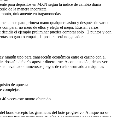
ente para depósitos en MXN según la índice de cambio diaria-.
erlo de la manera incorrecta.
 su monto, únicamente en tragamonedas.
perimentamos para primera mano qualquer casino y después de varios
comparar no meio de ellos y elegir el mejor. Existen varios
de decidir el ejemplo preliminar puedes comprar solo +2 puntos y con
ientas no gana o empata, la postura será no ganadora.
ay ningún tipo para transacción económica entre el casino con el
irarlos aún deberás apostar dinero true. A continuación, debes ver
ine han evaluado numerosos juegos de casino sumado a máquinas
uisito de apuesta.
te complejas.
ra 40 veces este monto obtenido.
e del bono excepto las ganancias del bote progresivo. Aunque no se