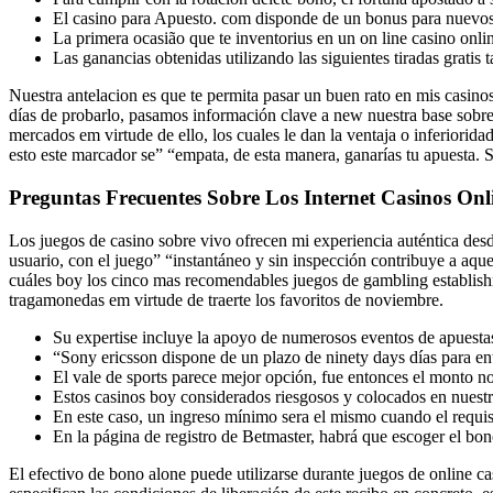
El casino para Apuesto. com disponde de un bonus para nuevos 
La primera ocasião que te inventorius en un on line casino onli
Las ganancias obtenidas utilizando las siguientes tiradas gratis
Nuestra antelacion es que te permita pasar un buen rato en mis casino
días de probarlo, pasamos información clave a new nuestra base sobre
mercados em virtude de ello, los cuales le dan la ventaja o inferiori
esto este marcador se” “empata, de esta manera, ganarías tu apuesta. S
Preguntas Frecuentes Sobre Los Internet Casinos Onl
Los juegos de casino sobre vivo ofrecen mi experiencia auténtica desd
usuario, con el juego” “instantáneo y sin inspección contribuye a aque
cuáles boy los cinco mas recomendables juegos de gambling establish
tragamonedas em virtude de traerte los favoritos de noviembre.
Su expertise incluye la apoyo de numerosos eventos de apuesta
“Sony ericsson dispone de un plazo de ninety days días para ent
El vale de sports parece mejor opción, fue entonces el monto no
Estos casinos boy considerados riesgosos y colocados en nuestra 
En este caso, un ingreso mínimo sera el mismo cuando el requisi
En la página de registro de Betmaster, habrá que escoger el bono
El efectivo de bono alone puede utilizarse durante juegos de online c