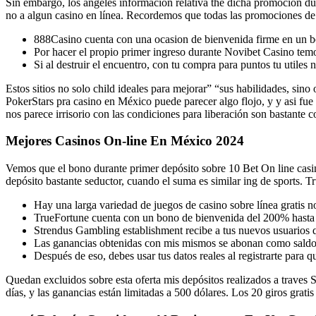
Sin embargo, los angeles información relativa the dicha promoción dura
no a algun casino en línea. Recordemos que todas las promociones de
888Casino cuenta con una ocasion de bienvenida firme en un 
Por hacer el propio primer ingreso durante Novibet Casino temo
Si al destruir el encuentro, con tu compra para puntos tu utiles
Estos sitios no solo child ideales para mejorar” “sus habilidades, sin
PokerStars pra casino en México puede parecer algo flojo, y y asi fue 
nos parece irrisorio con las condiciones para liberación son bastante 
Mejores Casinos On-line En México 2024
Vemos que el bono durante primer depósito sobre 10 Bet On line casino
depósito bastante seductor, cuando el suma es similar ing de sports. Tr
Hay una larga variedad de juegos de casino sobre línea gratis n
TrueFortune cuenta con un bono de bienvenida del 200% hasta 
Strendus Gambling establishment recibe a tus nuevos usuarios 
Las ganancias obtenidas con mis mismos se abonan como saldo ac
Después de eso, debes usar tus datos reales al registrarte para q
Quedan excluidos sobre esta oferta mis depósitos realizados a traves S
días, y las ganancias están limitadas a 500 dólares. Los 20 giros grat