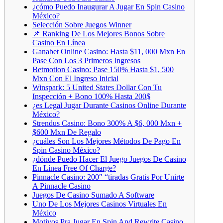
¿cómo Puedo Inaugurar A Jugar En Spin Casino
México?
Selección Sobre Juegos Winner
📌 Ranking De Los Mejores Bonos Sobre
Casino En Línea
Ganabet Online Casino: Hasta $11, 000 Mxn En
Pase Con Los 3 Primeros Ingresos
Betmotion Casino: Pase 150% Hasta $1, 500
Mxn Con El Ingreso Inicial
Winspark: 5 United States Dollar Con Tu
Inspección + Bono 100% Hasta 200$
¿es Legal Jugar Durante Casinos Online Durante
México?
Strendus Casino: Bono 300% A $6, 000 Mxn +
$600 Mxn De Regalo
¿cuáles Son Los Mejores Métodos De Pago En
Spin Casino México?
¿dónde Puedo Hacer El Juego Juegos De Casino
En Línea Free Of Charge?
Pinnacle Casino: 200″ “tiradas Gratis Por Unirte
A Pinnacle Casino
Juegos De Casino Sumado A Software
Uno De Los Mejores Casinos Virtuales En
México
Motivos Pra Jugar En Spin And Rewrite Casino