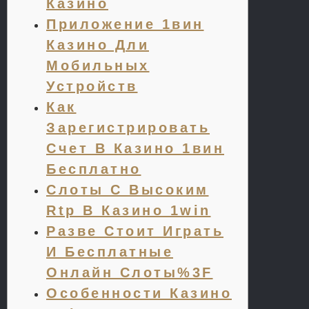
Казино
Приложение 1вин
Казино Дли
Мобильных
Устройств
Как
Зарегистрировать
Счет В Казино 1вин
Бесплатно
Слоты С Высоким
Rtp В Казино 1win
Разве Стоит Играть
И Бесплатные
Онлайн Слоты%3F
Особенности Казино