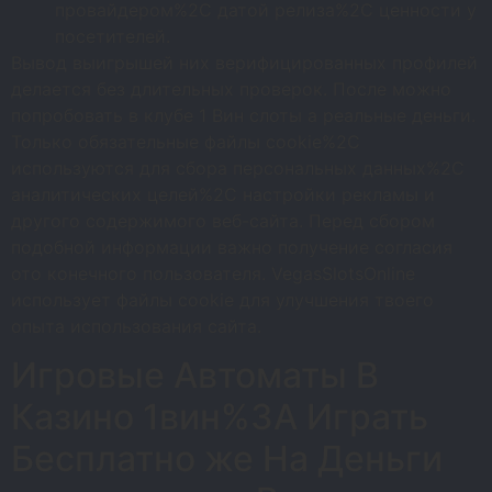
провайдером%2C датой релиза%2C ценности у
посетителей.
Вывод выигрышей них верифицированных профилей
делается без длительных проверок. После можно
попробовать в клубе 1 Вин слоты а реальные деньги.
Только обязательные файлы cookie%2C
используются для сбора персональных данных%2C
аналитических целей%2C настройки рекламы и
другого содержимого веб-сайта. Перед сбором
подобной информации важно получение согласия
ото конечного пользователя. VegasSlotsOnline
использует файлы cookie для улучшения твоего
опыта использования сайта.
Игровые Автоматы В
Казино 1вин%3A Играть
Бесплатно же На Деньги