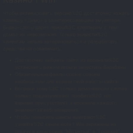
Чтобы активировать версию%2C достаточно нажать
клавишу «Демо» а заинтересовавшем эмуляторе.
Видео-слоты дарят призы%2C клеппером с тем
домой их невозможно. Только вывести%2C
клиентам нельзя авторизоваться и разработать
средства на обналичить.
Достаточно выбрать тайтл из арсенала%2C
установить режим игры и запустить барабаны.
Обязательные файлы cookie совсем
необходимы для корректной работы сайта.
Вопреки тому%2C только демо-версии слотов
только подразумевают профита%2C тот
вариант присутствует а арсенале каждого
знаменитая веб-заведения.
Чтобы повысить шансы выиграют%2C
узнайте%2C какие slots 1 Win заряжены на
отдачу в категориях “Нагретые” а “Горячие”.