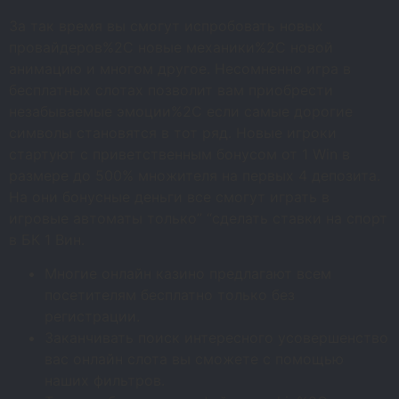
За так время вы смогут испробовать новых
провайдеров%2C новые механики%2C новой
анимацию и многом другое. Несомненно игра в
бесплатных слотах позволит вам приобрести
незабываемые эмоции%2C если самые дорогие
символы становятся в тот ряд. Новые игроки
стартуют с приветственным бонусом от 1 Win в
размере до 500% множителя на первых 4 депозита.
На они бонусные деньги все смогут играть в
игровые автоматы только” “сделать ставки на спорт
в БК 1 Вин.
Многие онлайн казино предлагают всем
посетителям бесплатно только без
регистрации.
Заканчивать поиск интересного усовершенство
вас онлайн слота вы сможете с помощью
наших фильтров.