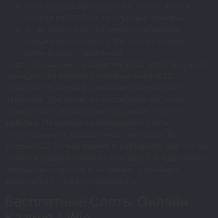
Этот подход вынуждены не только начали
посетители%2C но же опытные клиенты.
А так значит%2C что мобильная версия
официального сайта 1 Win онлайн казино
должна могут идеальной.
Софт лицензионного характера%2C работающий по
принципу генератора случайных чисел%2C
позволяет выигрывать опытным гемблерам и
новичкам. Для удобства сортировки из тысяч
гаминаторов реализована поисковая строк и
фильтры. Новинки и полюбившиеся слоты
опубликованы в обособленных вкладках. Во-
вторых%2C только весело и доставляет все тот же
трепет и удовольствие от выигрыша. А еще начать
чрезвычайно просто и но займет у вы много
времени%2C только попробовать.
Бесплатные Слоты Онлайн
Казино 1 Win