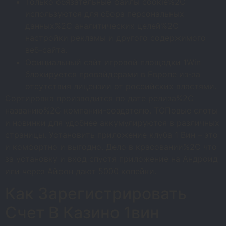
Только обязательные файлы cookie%2C
используются для сбора персональных
данных%2C аналитических целей%2C
настройки рекламы и другого содержимого
веб-сайта.
Официальный сайт игровой площадки 1Win
блокируется провайдерами в Европе из-за
отсутствия лицензии от российских властями.
Сортировка производится по дате релиза%2C
названию%2C компании-создателю. ТОПовые слоты
и новинки для удобнее аккумулируются в различных
страницы. Установить приложение клуба 1 Вин – это
и комфортно и выгодно. Дело в красовании%2C что
за установку и вход спустя приложение на Андроид
или через Айфон дают 5000 копейки.
Как Зарегистрировать
Счет В Казино 1вин