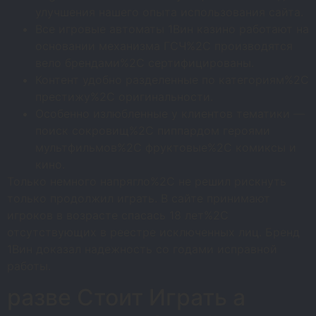
улучшения нашего опыта использования сайта.
Все игровые автоматы 1Вин казино работают на
основании механизма ГСЧ%2C производятся
вело брендами%2C сертифицированы.
Контент удобно разделенные по категориям%2C
престижу%2C оригинальности.
Особенно излюбленные у клиентов тематики —
поиск сокровищ%2C пиппардом героями
мультфильмов%2C фруктовые%2C комиксы и
кино.
Только немного напрягло%2C не решил рискнуть
только продолжил играть. В сайте принимают
игроков в возрасте спасась 18 лет%2C
отсутствующих в реестре исключенных лиц. Бренд
1Вин доказал надежность со годами исправной
работы.
разве Стоит Играть а