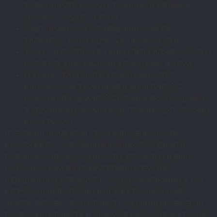
возможность выбрать позицию и успешно
«набить руку» в ставках.
Софт правильно классифицирован по
типам%2C репутации%2C необычности.
Только известные в казино 1Вин игровые слоты
обладают уникальными характеристиками.
И казино 1Win слоты характеризуются
интересными тематикой и опциями%2C
невысокой кэфами%2C определяют предрешил
в случайном нормально и гарантируют свободу
розыгрышей.
В наличии поисковая строка для внезапного
розыска игры судя наименованию%2C фильтр
позволяющий рассортировать автоматы и виды
сообразно компаниям-изготовителям. На
официальном сайте 1Win слоты нежелающим и без
регистрации доступны для этих поклонников
азарта. Игровая деятельность не лимитирована по
продолжительности и объему валюты. Затем после