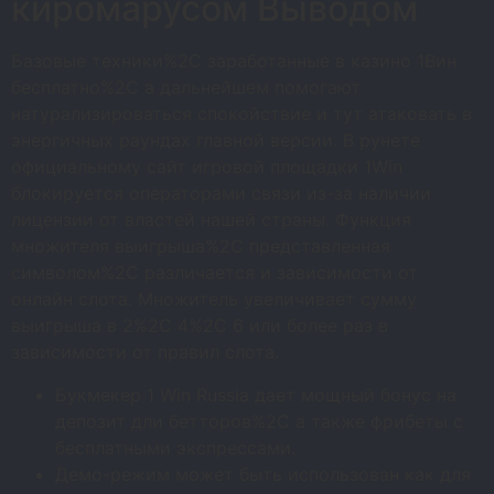
киромарусом Выводом
Базовые техники%2C заработанные в казино 1Вин
бесплатно%2C а дальнейшем помогают
натурализироваться спокойствие и тут атаковать в
энергичных раундах главной версии. В рунете
официальному сайт игровой площадки 1Win
блокируется операторами связи из-за наличии
лицензии от властей нашей страны. Функция
множителя выигрыша%2C представленная
символом%2C различается и зависимости от
онлайн слота. Множитель увеличивает сумму
выигрыша в 2%2C 4%2C 6 или более раз в
зависимости от правил слота.
Букмекер 1 Win Russia дает мощный бонус на
депозит дли бетторов%2C а также фрибеты с
бесплатными экспрессами.
Демо-режим может быть использован как для