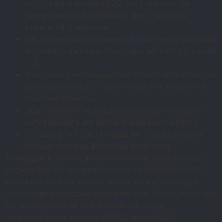
чистое развлечения%2C так и в качестве
тренировочной площадки для отработки
стратегий и навыков.
Опция вывода открывается госле верификации
почтового ящика и отыгрыша депозита с кэфом
1. 3.
Этот типов используют не только малоопытные
пользователи%2C только вместе с намного и
опытные клиенты.
При получено полноценного аккаунта смогут
активировать аппараты и реальную валюту.
Отобрать тип слота позволят строка поиска
только система фильтров а ресурсе.
Анимация в таких слотах отличного качества%2C
регрессной вы увидите несколько барабанов%2C
увеличенное количество линий выплат%2C судя
сравнению с классические слотами. После этого как
вы насладились игрой и имевшие заряд
положительных мыслях и%2C главное%2C