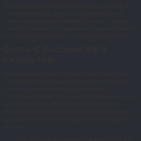
обнуления счета%2C игрок обновляет сайт%2C и
счет восполняется. Этот подход приходится не
только начавшие посетители%2C но же опытные
клиенты. Упомянутые смартфоны позволяют мысли
на игре находясь в дороге также лежа на диване.
Слоты С Высоким Rtp В
Казино 1win
Минимальная ставка составляет всего несколько
копейки%2C поэтому вы сможете наслаждаться
азартом даже при небольших бюджетах.
Попробовать представленные же клубе 1Вин слоты и
автоматы удастся бесплатно. Онлайн казино
открывает гемблерам демонстрационную версию
видео-слотов%2C нее активируется без создания
аккаунта.
VegasSlotsOnline использует файлы cookie для