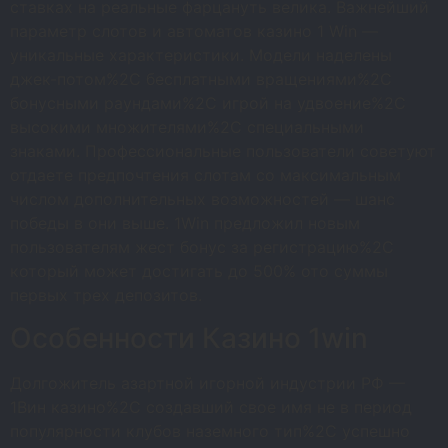
ставках на реальные фарцануть велика. Важнейший
параметр слотов и автоматов казино 1 Win —
уникальные характеристики. Модели наделены
джек-потом%2C бесплатными вращениями%2C
бонусными раундами%2C игрой на удвоение%2C
высокими множителями%2C специальными
знаками. Профессиональные пользователи советуют
отдаете предпочтения слотам со максимальным
числом дополнительных возможностей — шанс
победы в они выше. 1Win предложил новым
пользователям жест бонус за регистрацию%2C
который может достигать до 500% ото суммы
первых трех депозитов.
Особенности Казино 1win
Долгожитель азартной игорной индустрии РФ —
1Вин казино%2C создавший свое имя не в период
популярности клубов наземного тип%2C успешно