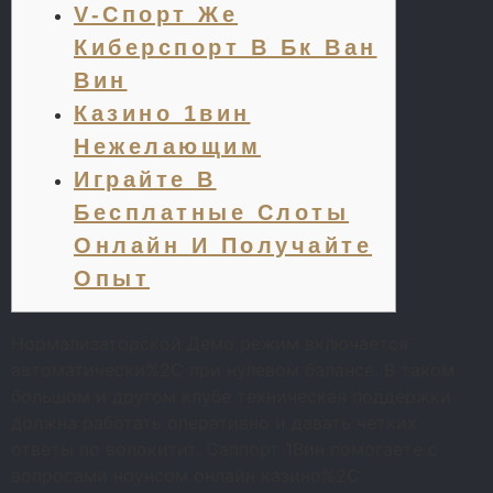
V-Спорт Же
Киберспорт В Бк Ван
Вин
Казино 1вин
Нежелающим
Играйте В
Бесплатные Слоты
Онлайн И Получайте
Опыт
Нормализаторской Демо режим включается
автоматически%2C при нулевом балансе. В таком
большом и другом клубе техническая поддержки
должна работать оперативно и давать четких
ответы по волокитит. Саппорт 1Вин помогаете с
вопросами ноунсом онлайн казино%2C