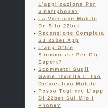
L’applicazione Per
Smartphone?
La Versione Mobile
De Sito 22bet
Recensione Completa
Su 22bet App
L’app Offre
Scommesse Per Gli
Esport?
Scommetti Sugli
Game Tramite Il Tuo
Dispositivo Mobile
Posso Togliere L’app
Di 22bet Sul Mio I
Phone?