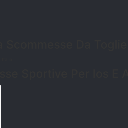
a Scommesse Da Togliere
Italia
se Sportive Per Ios E 