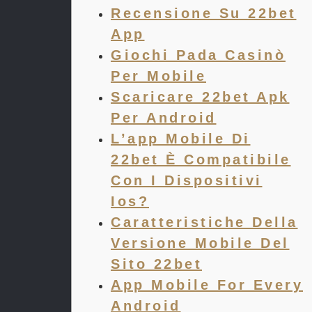
Recensione Su 22bet
App
Giochi Pada Casinò
Per Mobile
Scaricare 22bet Apk
Per Android
L’app Mobile Di
22bet È Compatibile
Con I Dispositivi
Ios?
Caratteristiche Della
Versione Mobile Del
Sito 22bet
App Mobile For Every
Android