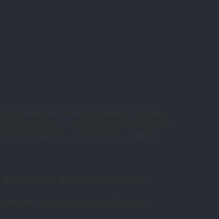
ersione delete browser. A differenza delle app
ltro che inserire i tuoi dati di accesso e sarai
 i nuovi clienti. Se il tuo aparato soddisfa
la grandezza del testo risponde in modo
onta per los angeles prima volta, mother