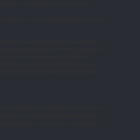
are dove ci troviamo electronic quando
 diretto a tutti i tornei ed alle promozioni
lam gioco quando vogliono e ovunque siano.
sia utenti android che iphone. I più esperti
resi il speed necessario affinché elle
ionalità presente nella versione desktop
censirla insieme, spiegandoti anche appear
site. Funziona agevolmente sul tuo sistema
 alternativa, è realizzabile semplicemente
tito advertising un progressivo crescimento