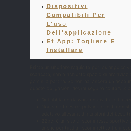
Dispositivi
Compatibili Per
L’uso
Dell’applicazione
Et App: Togliere E
Installare
Esiste un ulteriore requisito per los angeles 
scaricate, non è richiesto spazio di archiviazi
gemini a partire. Se non hai ancora un account,
questo obligación, dovrai seguire solitary 3 p
Qui abbiamo riassunto quasi tutto il ne
Non solo finestre, pulsanti e testi non 
adattivo allesamt dimensioni dei keep tr
22bet é un sito di scommesse sportive 
anche per tutti gli scommettitori più espe