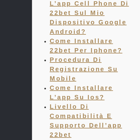
L’app Cell Phone Di
22bet Sul Mio
Dispositivo Google
Android?
Come Installare
22bet Per Iphone?
Procedura Di
Registrazione Su
Mobile
Come Installare
L’app Su Ios?
Livello Di
Compatibilità E
Supporto Dell’app
22bet