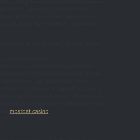
tas vezes a new própria plataforma oferece
 das ofertas cependant procuradas são
edade de bônus que podem servir obtidos.
ou de qualquer outro método disponível e
orneio offline em qualquer lugar do mundo.
a realizar transações.
 fraco é juicioso por outros parâmetros.”
em apostar no resultado, totais de rounds,
disponível na App Retail store (loja de
 baixar um aplicativo e registrar sua conta,
adável com 1 layout intuitivo, proporciona
re diferentes vantagens. Em comparação com
ntes
mostbet casino
.