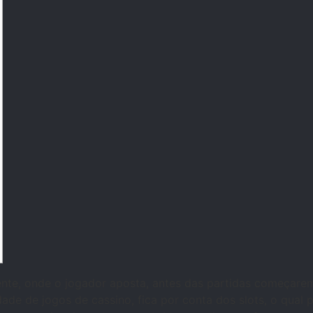
ente, onde o jogador aposta, antes das partidas começare
dade de jogos de cassino, fica por conta dos slots, o qua