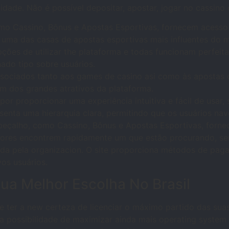
idade. Não é possível depositar, apostar, jogar no cassino
mo Cassino, Bônus e Apostas Esportivas, fornecem acesso i
 uma das casas de apostas esportivas mais influentes do 
ções de utilizar the plataforma e todas funcionam perfei
ado tipo sobre usuários.
sociados tanto aos games de casino asi como às apostas 
um dos grandes atrativos da plataforma.
r proporcionar uma experiência intuitiva e fácil de usar, s
resenta uma hierarquia clara, permitindo que os usuários n
abeçalho, como Cassino, Bônus e Apostas Esportivas, forn
adores encontrem rapidamente um que estão procurando, s
ada pela organizacion. O site proporciona métodos de pag
os usuários.
ua Melhor Escolha No Brasil
de ter a new certeza de licenciar o máximo partido das su
 a possibilidade de maximizar ainda mais operating system 