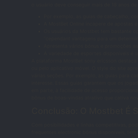
o usuário deve conseguir mais de 18 anos de 
Por exemplo, as guias de cabeçalho, co
A MostBet Online incapere de apostas é
Os usuários da Mostbet tem bastante op
“cependant vantagens para um determin
Apresenta vários bónus e promoções as
A variedade de esportes disponíveis é 
A plataforma MostBet sony ericsson destaca po
ou pelo aplicativo móvel. O style do site ap
várias seções. Por exemplo, as guias para c
interesse. Essas guias garantem que os jog
em parte, à facilidade de acesso proporcion
bônus de boas-vindas atrativo que cativa nov
Conclusão: O Mostbet É S
Com posibilidades e linhas competitivas, po
frequentes electronic bónus disponíveis, tem