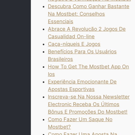
Descubra Como Ganhar Bastante
Na Mostbet: Conselhos
Essenciais
Abrace A Revolução 2 Jogos De
Casualidad On-line
Caça-níqueis E Jogos
Benefícios Para Os Usuários
Brasileiros
How To Get The Mostbet App On
Ios
Experiência Emocionante De
Apostas Esportivas
Inscreva-se Na Nossa Newsletter
Electronic Receba Os Últimos
Bônus E Promoções Do Mostbet!
Como Fazer Um Saque No
Mostbet?
Como Fazer Uma Aposta Na