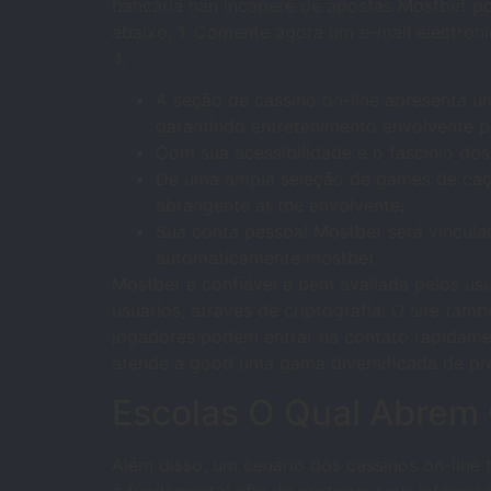
bancária nan incapere de apostas Mostbet p
abaixo; 1. Comente agora um e-mail electronic
4.
A seção de cassino on-line apresenta um
garantindo entretenimento envolvente p
Com sua acessibilidade e o fascínio dos
De uma ampla seleção de games de caça-
abrangente at the envolvente.
Sua conta pessoal Mostbet será vincula
automaticamente mostbet.
Mostbet é confiável e bem avaliada pelos usuá
usuários, através de criptografia. O site t
jogadores podem entrar na contato rapidamen
atende a good uma gama diversificada de pref
Escolas O Qual Abrem 
Além disso, um cenário dos cassinos on-line 
é fundamental afin de proteger seus interess