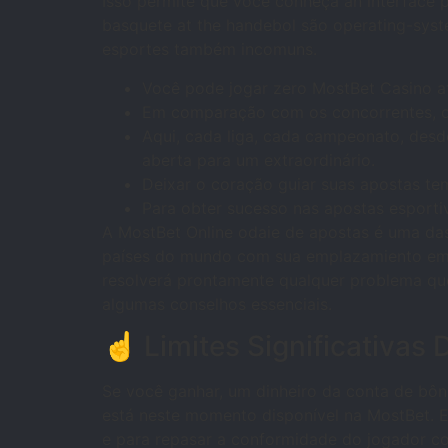
Isso permite que você conheça an interface 
basquete at the handebol são operating-syste
esportes também incomuns.
Você pode jogar zero MostBet Casino at
Em comparação com os concorrentes, os
Aqui, cada liga, cada campeonato, desd
aberta para um extraordinário.
Deixar o coração guiar suas apostas tem 
Para obter sucesso nas apostas esportiv
A MostBet Online odaie de apostas é uma das 
países do mundo com sua emplazamiento em N
resolverá prontamente qualquer problema que
algumas conselhos essenciais.
☝️ Limites Significativas
Se você ganhar, um dinheiro da conta de bôn
está neste momento disponível na MostBet. E
e para repasar a conformidade do jogador 