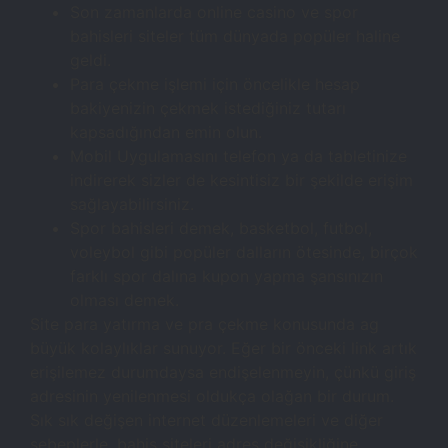
Son zamanlarda online casino ve spor
bahisleri siteler tüm dünyada popüler haline
geldi.
Para çekme işlemi için öncelikle hesap
bakiyenizin çekmek istediğiniz tutarı
kapsadığından emin olun.
Mobil Uygulamasını telefon ya da tabletinize
indirerek sizler de kesintisiz bir şekilde erişim
sağlayabilirsiniz.
Spor bahisleri demek, basketbol, futbol,
voleybol gibi popüler dalların ötesinde, birçok
farklı spor dalına kupon yapma şansınızın
olması demek.
Site para yatırma ve pra çekme konusunda ag
büyük kolaylıklar sunuyor. Eğer bir önceki link artık
erişilemez durumdaysa endişelenmeyin, çünkü giriş
adresinin yenilenmesi oldukça olağan bir durum.
Sık sık değişen internet düzenlemeleri ve diğer
sebeplerle, bahis siteleri adres değişikliğine