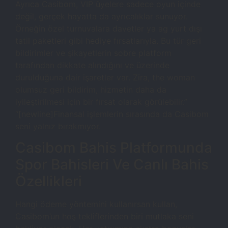
Ayrıca Casibom, VIP üyelere sadece oyun içinde
değil, gerçek hayatta da ayrıcalıklar sunuyor.
Örneğin özel turnuvalara davetler ya ag yurt dışı
tatil paketleri gibi hediye fırsatlarıyla. Bu tür geri
bildirimler ve şikayetlerin sobre platform
tarafından dikkate alındığını ve üzerinde
durulduğuna dair işaretler var. Zira, the woman
olumsuz geri bildirim, hizmetin daha da
iyileştirilmesi için bir fırsat olarak görülebilir.”
“[newline]Finansal işlemlerin sırasında da Casibom
seni yalnız bırakmıyor.
Casibom Bahis Platformunda
Spor Bahisleri Ve Canlı Bahis
Özellikleri
Hangi ödeme yöntemini kullanırsan kullan,
Casibom’un hoş tekliflerinden biri mutlaka seni