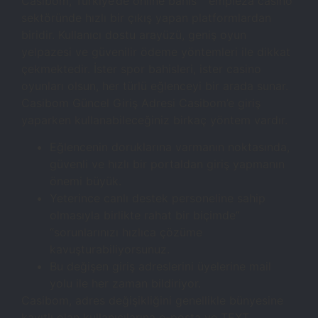
Casibom, Türkiye’de online bahis” “empieza casino
sektöründe hızlı bir çıkış yapan platformlardan
biridir. Kullanıcı dostu arayüzü, geniş oyun
yelpazesi ve güvenilir ödeme yöntemleri ile dikkat
çekmektedir. İster spor bahisleri, ister casino
oyunları olsun, her türlü eğlenceyi bir arada sunar.
Casibom Güncel Giriş Adresi Casibom’e giriş
yaparken kullanabileceğiniz birkaç yöntem vardır.
Eğlencenin doruklarına varmanın noktasında,
güvenli ve hızlı bir portaldan giriş yapmanın
önemi büyük.
Yeterince canlı destek personeline sahip
olmasıyla birlikte rahat bir biçimde”
“sorunlarınızı hızlıca çözüme
kavuşturabiliyorsunuz.
Bu değişen giriş adreslerini üyelerine mail
yolu ile her zaman bildiriyor.
Casibom, adres değişikliğini genellikle bünyesine
kayıtlı olan kullanıcılarına e-posta ve TEXT