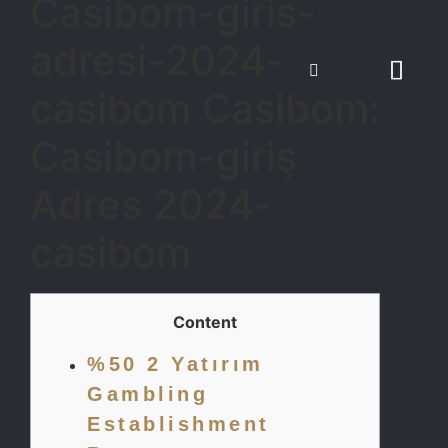
Casibom-giris-
adresi-2024-
casibom Casibom:
Casibom-giriş
Adres 2024-
casibom
Content
%50 2 Yatırım
Gambling
Establishment