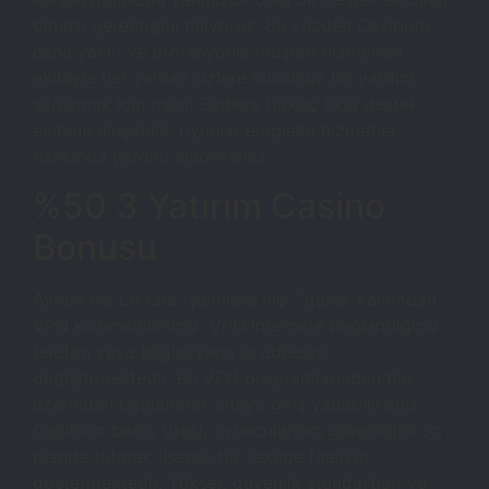
olması gerektiğini biliyoruz. Bu yüzden Casibom,
cana yakın ve profesyonel müşteri hizmetleri
ekibiyle her zaman sizlere kusursuz bir yardım
sağlamak için hazır. Sadece birkaç tıkla destek
ekibine ulaşabilir, oyunlar empieza hizmetler
hakkında yardım alabilirsiniz.
%50 3 Yatırım Casino
Bonusu
Ayrıca hiç bu tarz işlemlere hiç” “gerek kalmadan
VPN kullanabilirsiniz. VPN internete bağlandığınız
telefon veya bilgisayarın ip adresini
değiştirmektedir. Bu VPN programlarından biri
üzerinden bağlanarak siteye giriş yapabilirsiniz.
Casibom bahis sitesi, oyuncularının güvenliğini ön
planda tutarak lisanslı bir şekilde faaliyet
göstermektedir. Yüksek güvenlik standartları ve