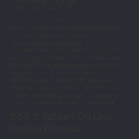
mümkün olan en kısa sürede
tamamlayabileceğimizi bilin.
Bu, sizi olası pişmanlıklardan korur ve bahisin,
hayatınızın sadece küçük empieza heyecanlı bir
parçası olmasını sağlar. Casibom’da, kişisel
limitlerinizi kolayca belirleyebilir ve
değiştirebilirsiniz; böylece bahis keyfiniz hiçbir
zaman kaygıya dönüşmez. Bu bakımdan Google
üzerindeki şikayet konularının asılsız olduğu da
anlaşılmış oluyor. Kısaca söylecek olursak
hakkında şikayet bulunmayan bir bet sitesi
arıyorsanız platformu inceleyebilirsiniz. Sorunsuz
bir gamble üzerinde gazino oyunları oynayarak ya
da bahis yaparak iyi bir gelir elde edebilirsiniz.
%50 2 Yatırım On Line
Casino Bonusu