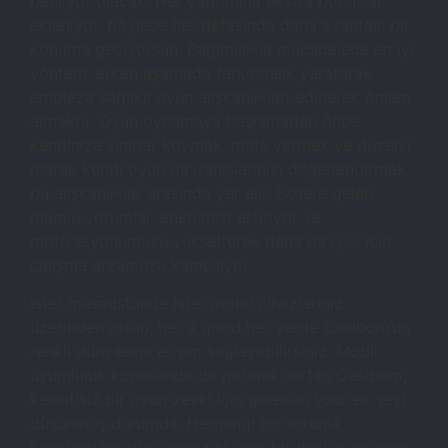
bekliyor olacak. Her yatırımına ekstra bonuslar
ekleniyor, böylece her defasında daha avantajlı bir
konuma geçiyorsun. Bağımlılıkla mücadelede en iyi
yöntem, erken aşamada farkındalık yaratarak
empieza sağlıklı oyun alışkanlıkları edinerek önlem
almaktır. Oyun oynamaya başlamadan önce
kendinize sınırlar koymak, mola vermek ve düzenli
olarak kendi oyun davranışlarınızı değerlendirmek,
bu alışkanlıklar arasında yer alır. Bizlere gelen
olumlu yorumlar, enerjimizi artırıyor ve
motivasyonumuzu yükselterek daha da iyisi için
çalışma arzumuzu kamçılıyor.
İster masaüstünde ister mobil cihazlarınız
üzerinden olsun, her a good her yerde Casibom’un
renkli dünyasına erişim sağlayabilirsiniz. Mobil
uyumluluk konusunda da parmak ısırtan Casibom,
kesintisiz bir oyun zevki için gereken your ex şeyi
düşünmüş durumda. Herhangi bir sorunla
karşılaştığınızda yanınızda olan bir destek ekibinin