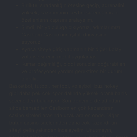
Birlikte, sıradanlığın ötesine geçip, adrenalini
yüksek, kazanmanın keyfini süreceğimiz o
özel anların kapısını aralayalım.
Şimdi, bir yolculuğa çıkıyoruz; adımlarımızı
Casibom Casino’nun ışıltılı dünyasına
atıyoruz.
Ayrıca siteye giriş yapmanın bir diğer kolay
yolu ise sitenin mobil uygulaması.
Kumar bağımlılığı, ciddi sonuçlar doğurabilen
ve profesyonel yardım gerektiren bir durum
olabilir.
Basketbol, futbol, hentbol, voleybol, buz hokeyi
gibi daha pek çok spor dalında yüksek oranlı bahis
seçenekleri bulunuyor. Son dönemlerde adından
sıkça bahsedilen Casibom en çok kazandıran
casino siteleri arasında uzak ara en önde. Diğer
bütün casino sitelerinden daha çok kazandıran
siteyi gelin yakından inceleyelim. Unutmayın,