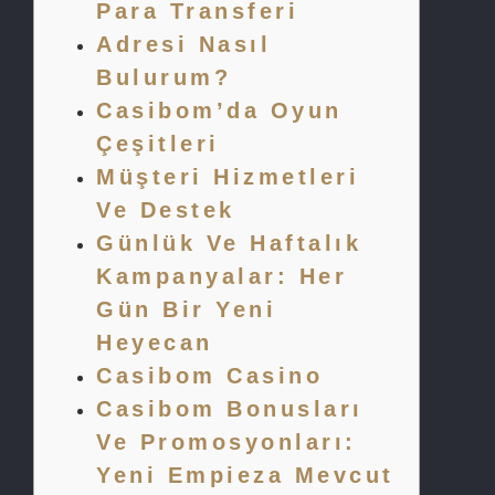
Para Transferi
Adresi Nasıl
Bulurum?
Casibom’da Oyun
Çeşitleri
Müşteri Hizmetleri
Ve Destek
Günlük Ve Haftalık
Kampanyalar: Her
Gün Bir Yeni
Heyecan
Casibom Casino
Casibom Bonusları
Ve Promosyonları:
Yeni Empieza Mevcut