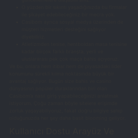
O yüzden bir sıkıntı yaşadığınızda bu firmalar
ile şikayet edebileceğiniz bir mecra yok.
Casibom ayrıca sosyal medya üzerinden de
müşteri hizmetleri desteğini sağlıyor
diyebiliriz.
Atletizmden tenise, hentboldan masa tenisine
kadar birçok farklı branşta, yerli ve
uluslararası pek çok maça bahis açıyoruz.
Ve bu, onlara hem itibar hem de piyasadaki lider
konumunu sürekli kılma noktasında büyük bir
avantaj sağlıyor. Bugün size bahis ve casino
dünyasının popüler duraklarından biri olan
Casibom’a nasıl giriş yapabileceğinizi anlatmak
istiyorum. Çoğu zaman böyle sitelere erişimde
zorluk yaşayabiliyoruz, fakat doğru bilgiye sahip
olduğunuzda her şey daha basit blooming geliyor.
Kullanıcı Dostu Arayüz Ve