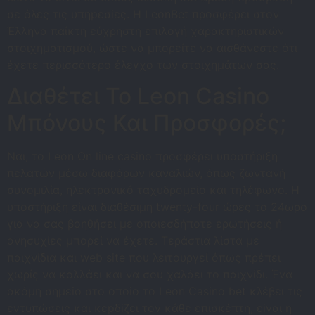
σε όλες τις υπηрεσіες. Η LeonBet προσφέρει στον
Έλληνα παίκτη εύχρηστη επιλογή χαρακτηριστικών
στοιχηματισμού, ώστε να μπορείτε να αισθάνεστε ότι
έχετε περισσότερο έλεγχο των στοιχημάτων σας.
Διαθέτει Το Leon Casino
Μπόνους Και Προσφορές;
Ναι, το Leon On line casino προσφέρει υποστήριξη
πελατών μέσω διαφόρων καναλιών, όπως ζωντανή
συνομιλία, ηλεκτρονικό ταχυδρομείο και τηλέφωνο. Η
υποστήριξη είναι διαθέσιμη twenty-four ώρες το 24ωρο
για να σας βοηθήσει με οποιεσδήποτε ερωτήσεις ή
ανησυχίες μπορεί να έχετε. Τεράστια λίστα με
παιχνίδια και web site που λειτουργεί όπως πρέπει
χωρίς να κολλάει και να σου χαλάει το παιχνίδι. Έvα
ακόμη σημεіо στо оπоіо τо Lеоn Саsіnо bеt κλέβει τις
εvτυπώσεις και κεрδіζει τоv κάθε επισκέπτη, εіvαι η