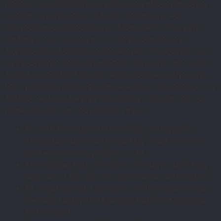
μπορεί να περιλαμβάνουν μπόνους καλωσορίσματος,
δωρεάν περιστροφές, μπόνους κατάθεσης και
προγράμματα επιβράβευσης. Βεβαιωθείτε ότι έχετε
διαβάσει τους όρους και τις προϋποθέσεις που
σχετίζονται με αυτές τις προσφορές. Ο χρήστης έχει
τη δυνατότητα να πραγματοποιεί πληρωμές στο Leon
Casino με πολλές διαφορετικές μεθόδους πληρωμής.
Με τη λειτουργία του ζωντανού καζίνο που παρέχει” “η
σελίδα του Leon Casino, θα νιώσετε σίγουρα σαν να
βρίσκεστε σε ένα πραγματικό καζίνο.
Σε αυτό δίνονται πολλές ειδικές κατηγορίες
στοιχηματισμού για τον παίκτη, όπως ασιατικά
χάντικαπ, κόρνερ, κάρτες κ. λπ.
Απλά βεβαιωθείτε ότι έχετε ένα μαγιό μαζί σας,
αφού στο Löyly δεν επιτρέπεται να είστε γυμνοί.
To μεγαλοπρεπές φρούριο του 18ου αιώνα είναι
ένα από τα μεγαλύτερα παραθαλάσσια φρούρια
του κόσμου.