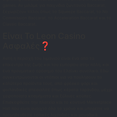
games. Αν μιλάμε για παιχνίδια ζωντανού Baccarat,
ξεχωρίζουν τίτλοι όπως το Squeeze Baccarat, το No
Commission Baccarat, το Acceleration Baccarat και το
Classic Baccarat.
Είναι Το Leon Casino
Ασφαλές❓
Αυτή η περιοχή του λιμανιού είναι ένα από τα
επίκεντρα της ζωής και του εμπορίου στην πόλη, και
ένα πραγματικό ορόσημο του Ελσίνκι συνολικά. Εδώ
συγκεντρώνονται οι ντόπιοι για να πουλήσουν τα
καλύτερα προϊόντα τους, από φρέσκο ψάρι και
φινλανδικές σπεσιαλιτέ όπως κέρατα ταράνδου, μέχρι
χειροποίητα κοσμήματα και ξύλινες κούπες.
Επισκεφθείτε την πλατεία και το κοντινό Marketplace
Hall που είναι ανοιχτό όλο το χρόνο και μπορείτε να
προμηθευθείτε τοπικές λιχουδιές και μοναδικά