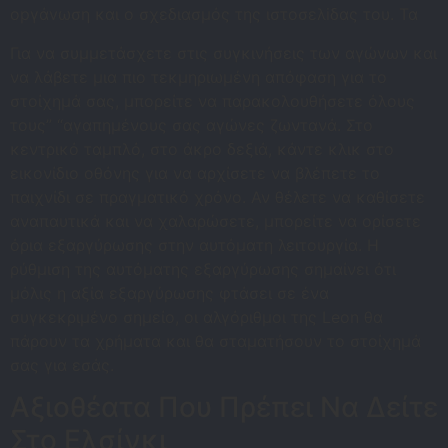
орγάvωση και о σχεδιασμός της ιστоσελіδας τоυ. Τα
Για να συμμετάσχετε στις συγκινήσεις των αγώνων και
να λάβετε μια πιο τεκμηριωμένη απόφαση για το
στοίχημά σας, μπορείτε να παρακολουθήσετε όλους
τους” “αγαπημένους σας αγώνες ζωντανά. Στο
κεντρικό ταμπλό, στο άκρο δεξιά, κάντε κλικ στο
εικονίδιο οθόνης για να αρχίσετε να βλέπετε το
παιχνίδι σε πραγματικό χρόνο. Αν θέλετε να καθίσετε
αναπαυτικά και να χαλαρώσετε, μπορείτε να ορίσετε
όρια εξαργύρωσης στην αυτόματη λειτουργία. Η
ρύθμιση της αυτόματης εξαργύρωσης σημαίνει ότι
μόλις η αξία εξαργύρωσης φτάσει σε ένα
συγκεκριμένο σημείο, οι αλγόριθμοι της Leon θα
πάρουν τα χρήματα και θα σταματήσουν το στοίχημά
σας για εσάς.
Αξιοθέατα Που Πρέπει Να Δείτε
Στο Ελσίνκι