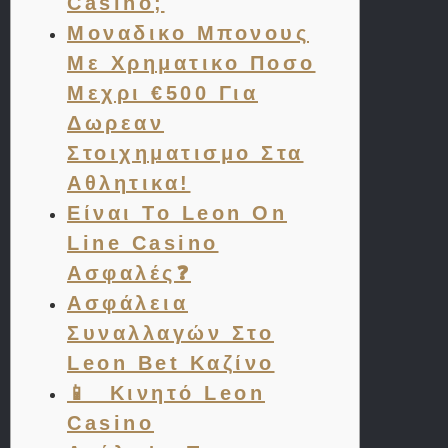
Casino;
Μοναδικο Μπονους
Με Χρηματικο Ποσο
Μεχρι €500 Για
Δωρεαν
Στοιχηματισμο Στα
Αθλητικα!
Είναι Το Leon On
Line Casino
Ασφαλές❓
Ασφάλεια
Συναλλαγών Στο
Leon Bet Καζίνο
📱 Κινητό Leon
Casino