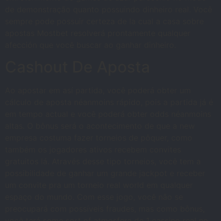
de demonstração quanto possuindo dinheiro real. Você
sempre pode possuir certeza de la cual a casa sobre
apostas Mostbet resolverá prontamente qualquer
afección que você buscar ao ganhar dinheiro.
Cashout De Aposta
Ao apostar em así partida, você poderá obter um
cálculo de aposta néanmoins rápido, pois a partida já é
em tempo actual e você poderá obter odds néanmoins
altas. O bônus será o acontecimento de que a new
empresa costuma fazer torneios de pôquer, como
também os jogadores ativos recebem convites
gratuitos lá. Através desse tipo torneios, você tem a
possibilidade de ganhar um grande jackpot e receber
um convite pra um torneio real world em qualquer
espaço do mundo. Com esse jogo, você não se
preocupará com possíveis fraudes, mas como bônus,
você terá some sort of atmosfera de 1 cassino real no