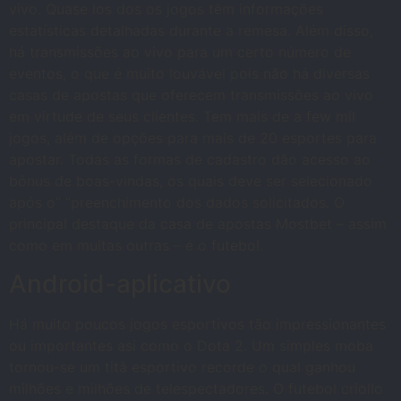
vivo. Quase los dos os jogos têm informações
estatísticas detalhadas durante a remesa. Além disso,
há transmissões ao vivo para um certo número de
eventos, o que é muito louvável pois não há diversas
casas de apostas que oferecem transmissões ao vivo
em virtude de seus clientes. Tem mais de a few mil
jogos, além de opções para mais de 20 esportes para
apostar. Todas as formas de cadastro dão acesso ao
bônus de boas-vindas, os quais deve ser selecionado
após o” “preenchimento dos dados solicitados. O
principal destaque da casa de apostas Mostbet – assim
como em muitas outras – é o futebol.
Android-aplicativo
Há muito poucos jogos esportivos tão impressionantes
ou importantes asi como o Dota 2. Um simples moba
tornou-se um titã esportivo recorde o qual ganhou
milhões e milhões de telespectadores. O futebol criollo