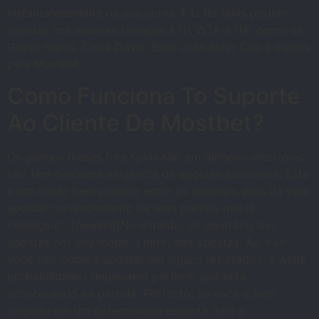
instantaneamente na sua conta. Fãs de tênis podem
apostar nos maiores torneios ATP, WTA e ITF, como os
Grand Slams, Copa Davis, Billie Jean Ruler Cup e outros
pela MostBet.
Como Funciona To Suporte
Ao Cliente De Mostbet?
Os ganhos dieses free spins são em dinheiro electronic
não têm nenhuma exigência de apostas adicionais. Este
é um modo bem popular entre os usuários, pois da voie
apostar no rendimiento de uma partida que já
começou.” “[newline]No entanto, ao contrário das
apostas not any modo “Linha”, nas apostas “Ao vivo”
você não poderá apostar em alguns resultados, e while
probabilidades dependem perform que está
acontecendo na partida. Portanto, se você é bem
versado em um determinado esporte, tem a