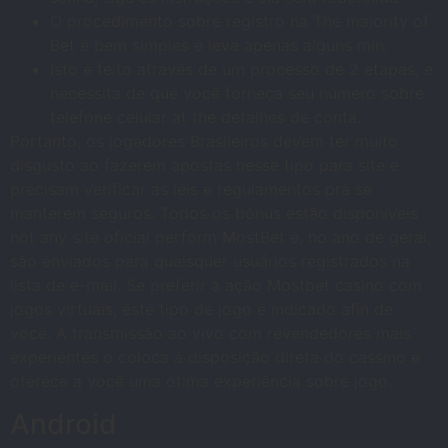
O procedimento sobre registro na The majority of
Bet é bem simples e leva apenas alguns min.
Isto é feito através de um processo de 2 etapas, e
necessita de que você forneça seu número sobre
telefone celular at the detalhes de conta.
Portanto, os jogadores Brasileiros devem ter muito
disgusto ao fazerem apostas nesse tipo para site e
precisam verificar as leis e regulamentos pra se
manterem seguros. Todos os bônus estão disponíveis
not any site oficial perform MostBet e, no ano de geral,
são enviados para quaisquer usuários registrados na
lista de e-mail. Se preferir a ação Mostbet casino com
jogos virtuais, este tipo de jogo é indicado afin de
você. A transmissão ao vivo com revendedores mais
experientes o coloca à disposição direta do cassino e
oferece a você uma ótima experiência sobre jogo.
Android