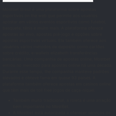
Mostbet Brasil é uma plataforma sobre apostas
esportivas on the web que permite aos usuários
apostar em vários eventos esportivos como futebol,
basquete, tênis e muito mais. A plataforma oferece
apostas ao vivo, apostas pré-jogo e opções sobre
apostas esportivas virtuais. Ela também oferece aos
usuários vários métodos de deposito como cartões
sobre crédito, e-wallets elizabeth transferências
bancárias. Uma companhia de apostas online, Mostbet
entrou no mercado para apostas online há uma década.
Durante esse tempo, the companhia manteve padrões
elevados e obteve fama em quase 93 países. A
plataforma também oferece apostas em casinos online
que têm mais de toll free jogos de caça-níquel.
Também muito tradicional, a roleta é uma atração
bem importante no MostBet.
A Mostbet está autorizada a oferecer serviços de