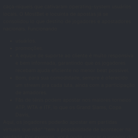
caça-níqueis que cativaram operating-system usuários
locais. O MostBet e locuinta de apostas já se
consolidou lo que destino de jogadores e apostadores
nacionais. Funcionando
usuários.
promoções.
A equipe de suporte ao cliente é muito responsiva
e bem informada, garantindo que os jogadores
recebam ajuda eficiente no menor beat possível.
Bom, para sua comodidade, sempre é oferecido
um stream pra cada luta, ainda com a participação
de amadores.
Fãs de tênis podem apostar nos maiores torneios
ATP, WTA e ITF, lo que os Grand Slams, Copa
Davis,
Aqui, os jogadores poderão apostar em partidas
virtuais que não” “tem a possibilidade de acontecer na
verdade. Por exemplo, você pode colocar o jogador de