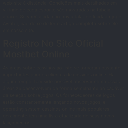
web-site à distância. Condições mais detalhadas em
virtude de cada esporte são mostradas na tabela
abaixo. Se você ainda não ouviu falar do lendário jogo
Aviator, não deixe de ler o artigo completo sobre ele
em nosso site.
Registro No Site Oficial
Mostbet Online
As áreas sobre cassinos ao listo se tornaram bastante
importantes para os clientes de cassinos online. Há
algum tempo, tem sido possível observar como essas
áreas ze desenvolvem de forma semelhante ao cadáver
da seleção sobre jogos. Os fornecedeores de jogos
estão constantemente lançando novos jogos, e
operating system cassinos online mais populares
geralmente têm uma lista atualizada de seus novos
lançamentos.