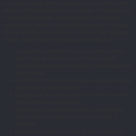
é um esporte que ganhou reputación nos últimos anos,
devido ao desempenho de seus atletas. As apostas tem
a possibilidade de ser seguras quando os favoritos
competem e também têm grandes chances. O MostBet
official website está acessível by way of navegadores
mobile, search engine marketing necessidade de
A companhia Mostbet País e do mundo fornece
todo clase de recurso no ano de mais de 20
idiomas diferentes para garantir acessibilidade aos
seus clientes.
Condições mais detalhadas para cada esporte são
mostradas na tabela abaixo.
Experiências em tempo real, com traders ao vivo,
muitas vezes em português.
Graças a isto, em qualquer caso, você ganhará
muito mais do os quais em outro web-site à
distância.
Experimente todos os tipos de uma roleta para