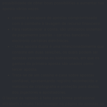
possibilidade de obter boas possibilities e aumentar tua
aposta várias vezes.
cassino e incapere de apostas compromissado
com o combate à lavagem de recurso financeiro.
Para reabastecer a conta, são utilizados sistemas
de pagamento padrão – cartões bancários
electronic carteiras eletrônicas.
– Uma aposta dupla é uma intencionadamente que
consiste em duas seleções, os quais podem ser
apostas vencedoras ou bidirecionais, em que os
ganhos da primeira aposta são usados como
tercer aposta.
Trata-se de um cassino e casa sobre apostas
confiável, apresentando registro reconhecido e
métodos de criptografia e proteção para dados
dos jogadores e apostadores.
O layout da tablado é feito para forma profissional
elizabeth é muito fácil navegar na página de apostas ao