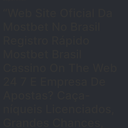
“Web Site Oficial Da
Mostbet No Brasil ️
Registro Rápido
Mostbet Brasil
Cassino On The Web
24 7 E Empresa De
Apostas? Caça-
níqueis Licenciados,
Grandes Chances,