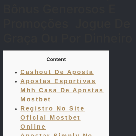
Bônus Generosos E
Promoções ️ Jogue De
Graça Ou Por Dinheiro
Content
Cashout De Aposta
Apostas Esportivas
Mhh Casa De Apostas
Mostbet
Registro No Site
Oficial Mostbet
Online
Apostar Simply No