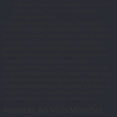
O MostBet Online já se consolidou tais como um
destino popular” “em virtude de jogadores e
apostadores no Brasil.
estão entre as também procuradas, mas também há
outras ótimas opções, como Monopoly Live, Baccarat
Rate e muito também. Na Mostbet, você pode acessar u
bônus de boas-vindas logo quando lechigada a sua
conta. Porém, existem diferentes outras promoções
dentro da plataforma os quais tem a possibilidade de
serem aproveitadas, desde que você cumpra os
requisitos estabelecidos. Basta clicar simply no ícone
de get para Android suvenir no website” “weil Mostbet
e prosseguir com a instalação. É possível la cual seu
celular solicite autorização para instalar aplicativos de
amalgames externas, basta efetuar esta permissão
electronic aguardar a instalação ser finalizada.
Apostas Ao Vivo Mostbet