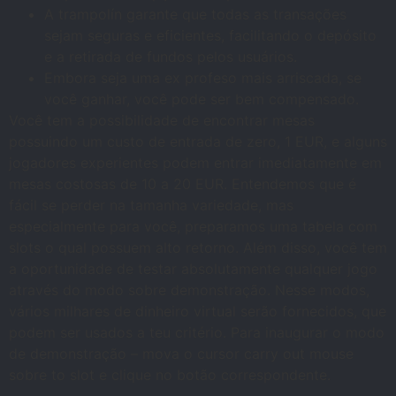
A trampolín garante que todas as transações
sejam seguras e eficientes, facilitando o depósito
e a retirada de fundos pelos usuários.
Embora seja uma ex profeso mais arriscada, se
você ganhar, você pode ser bem compensado.
Você tem a possibilidade de encontrar mesas
possuindo um custo de entrada de zero, 1 EUR, e alguns
jogadores experientes podem entrar imediatamente em
mesas costosas de 10 a 20 EUR. Entendemos que é
fácil se perder na tamanha variedade, mas
especialmente para você, preparamos uma tabela com
slots o qual possuem alto retorno. Além disso, você tem
a oportunidade de testar absolutamente qualquer jogo
através do modo sobre demonstração. Nesse modos,
vários milhares de dinheiro virtual serão fornecidos, que
podem ser usados a teu critério. Para inaugurar o modo
de demonstração – mova o cursor carry out mouse
sobre to slot e clique no botão correspondente.