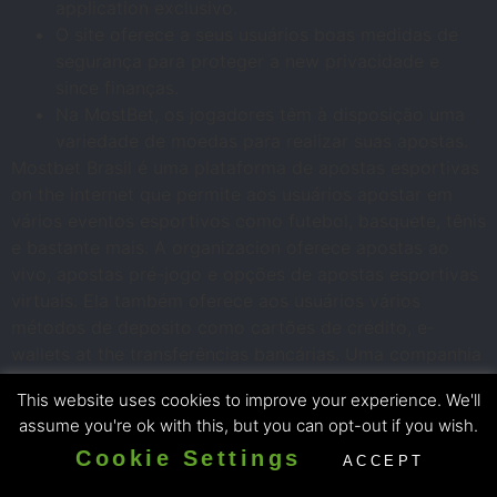
application exclusivo.
O site oferece a seus usuários boas medidas de
segurança para proteger a new privacidade e
since finanças.
Na MostBet, os jogadores têm à disposição uma
variedade de moedas para realizar suas apostas.
Mostbet Brasil é uma plataforma de apostas esportivas
on the internet que permite aos usuários apostar em
vários eventos esportivos como futebol, basquete, tênis
e bastante mais. A organizacion oferece apostas ao
vivo, apostas pré-jogo e opções de apostas esportivas
virtuais. Ela também oferece aos usuários vários
métodos de deposito como cartões de crédito, e-
wallets at the transferências bancárias. Uma companhia
de apostas online, Mostbet entrou no mercado para
This website uses cookies to improve your experience. We'll
apostas online há uma década. Durante esse tempo, a
assume you're ok with this, but you can opt-out if you wish.
companhia manteve padrões elevados e obteve fama
Cookie Settings
em quase 93 países. A plataforma também proporciona
ACCEPT
apostas em casinos online que têm mais de 1300 jogos