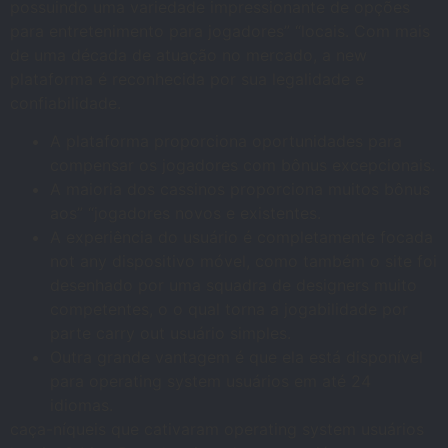
possuindo uma variedade impressionante de opções
para entretenimento para jogadores” “locais. Com mais
de uma década de atuação no mercado, a new
plataforma é reconhecida por sua legalidade e
confiabilidade.
A plataforma proporciona oportunidades para
compensar os jogadores com bônus excepcionais.
A maioria dos cassinos proporciona muitos bônus
aos” “jogadores novos e existentes.
A experiência do usuário é completamente focada
not any dispositivo móvel, como também o site foi
desenhado por uma squadra de designers muito
competentes, o o qual torna a jogabilidade por
parte carry out usuário simples.
Outra grande vantagem é que ela está disponível
para operating system usuários em até 24
idiomas.
caça-níqueis que cativaram operating system usuários