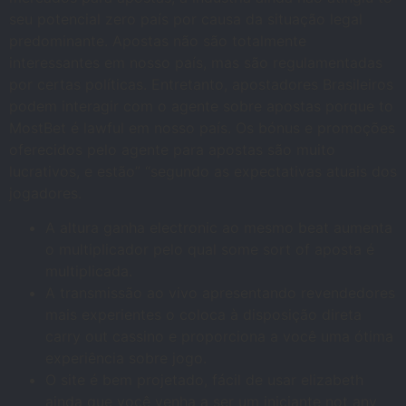
seu potencial zero país por causa da situação legal
predominante. Apostas não são totalmente
interessantes em nosso país, mas são regulamentadas
por certas políticas. Entretanto, apostadores Brasileiros
podem interagir com o agente sobre apostas porque to
MostBet é lawful em nosso país. Os bónus e promoções
oferecidos pelo agente para apostas são muito
lucrativos, e estão” “segundo as expectativas atuais dos
jogadores.
A altura ganha electronic ao mesmo beat aumenta
o multiplicador pelo qual some sort of aposta é
multiplicada.
A transmissão ao vivo apresentando revendedores
mais experientes o coloca à disposição direta
carry out cassino e proporciona a você uma ótima
experiência sobre jogo.
O site é bem projetado, fácil de usar elizabeth
ainda que você venha a ser um iniciante not any