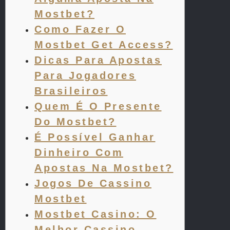
Mostbet?
Como Fazer O
Mostbet Get Access?
Dicas Para Apostas
Para Jogadores
Brasileiros
Quem É O Presente
Do Mostbet?
É Possível Ganhar
Dinheiro Com
Apostas Na Mostbet?
Jogos De Cassino
Mostbet
Mostbet Casino: O
Melhor Cassino