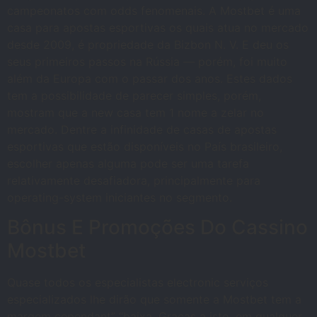
campeonatos com odds fenomenais. A Mostbet é uma
casa para apostas esportivas os quais atua no mercado
desde 2009, é propriedade da Bizbon N. V. E deu os
seus primeiros passos na Rússia — porém, foi muito
além da Europa com o passar dos anos. Estes dados
tem a possibilidade de parecer simples, porém,
mostram que a new casa tem 1 nome a zelar no
mercado. Dentre a infinidade de casas de apostas
esportivas que estão disponíveis no País brasileiro,
escolher apenas alguma pode ser uma tarefa
relativamente desafiadora, principalmente para
operating-system iniciantes no segmento.
Bônus E Promoções Do Cassino
Mostbet
Quase todos os especialistas electronic serviços
especializados lhe dirão que somente a Mostbet tem a
margem cependant” “baixa. Graças a isto, em qualquer