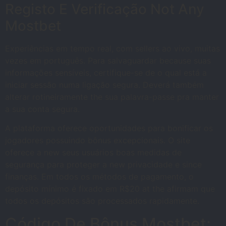
Registo E Verificação Not Any
Mostbet
Experiências em tempo real, com sellers ao vivo, muitas
vezes em português. Para salvaguardar because suas
informações sensíveis, certifique-se de o qual está a
iniciar sessão numa ligação segura. Deverá também
alterar rotineiramente the sua palavra-passe pra manter
a sua conta segura.
A plataforma oferece oportunidades para bonificar os
jogadores possuindo bônus excepcionais. O site
oferece a new seus usuários boas medidas de
segurança para proteger a new privacidade e since
finanças. Em todos os métodos de pagamento, o
depósito mínimo é fixado em R$20 at the afirmam que
todos os depósitos são processados rapidamente.
Código De Bônus Mostbet: