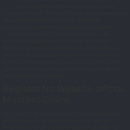
jogo e opções de apostas esportivas virtuais.
Nossa plataforma” “Mostbet oferece diversos mercados
de apostas, incluindo placar final, problème,
acima/abaixo e mercados especiais para eventos
específicos durante o jogo. Esses mercados são
atualizados regularmente com base nas últimas
tendências e dados, proporcionando aos jogadores as
melhores opções de apostas online. O nosso cassino
brasileiro Mostbet permite uma variedade tão grande
para apostas em cassino e esportes la cual se destaca
no meio de essa variedade.
Registro No Website Oficial
Mostbet Online
Os e-sports são basicamente torneios de videojogos
profissionais, pra simplificar o conceito. Têm se
mostrado como um 2 grandes sucessos ao redor do