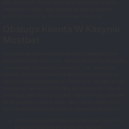
gier slotowych. Gracz może tutaj skorzystać z wielu
ciekawych filtrów, tego rodzaju jak gry kosmiczne,
wojenne, muzyczne, kreskówkowe i tak dalej.
Obsługa Klienta W Kasynie
Mostbet
Następnie gracze wybierają zakłady przedmeczowe,
długoterminowe i em żywo. Musisz wybrać wydarzenie,
zdecydować to rynkach i wynikach oraz sprawdzić
szanse. Biuro bukmacherskie Mostbet charakteryzuje
się doskonałą optymalizacją. Oznacza to be able to, że
kupony są rejestrowane w tym samym czasie. Daje to
przewagę, jeśli chcesz uzyskać najlepsze kursy na kilka
minut przed końcem połowy. Jeśli zakład zagra, biuro
bukmachera dokona obliczeń w standardowy sposób.
Moim zdaniem, MostBet jest platformą, która robi
wrażenie doskonałym wyborem habgier