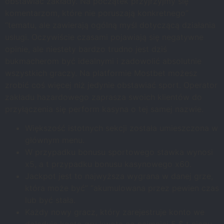
obstawiać zakłady. Na początek przyjrzyjmy się
komentarzom, które nie poruszają konkretnego”
“tematu, ale zawierają ogólną myśl dotyczącą działania
usługi. Oczywiście czasami pojawiają się negatywne
opinie, ale niestety bardzo trudno jest dziś
bukmacherom być idealnymi i zadowolić absolutnie
wszystkich graczy. Na platformie Mostbet możesz
zrobić coś więcej niż jedynie obstawiać sport. Operator
zakładu hazardowego zaprasza swoich klientów do
przyłączenia się perform kasyna o tej samej nazwie.
Większość istotnych sekcji została umieszczona w
głównym menu.
W przypadku bonusu sportowego stawka wynosi
x5, a t przypadku bonusu kasynowego x60.
Jackpot jest to najwyższa wygrana w danej grze,
która może być” “akumulowana przez pewien czas
lub być stała.
Każdy nowy gracz, który zarejestruje konto we
doładuje konto gry kwotą co najmniej 5 $ t ciągu