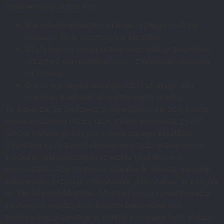
obstawiających jest inny.
Biuro bukmacherskie oferuje różnego rodzaju
bonusy i kody promocyjne MostBet.
Użytkownicy mogą przeglądać składy zespołów,
rozumieć ich mocne strony i znajdować aktualne
informacje.
Gry lo wymagają umiejętności i strategii, aby
pokonać krupiera lub odmiennych graczy.
To oznacza, że będziesz zobowiązany obrócić kwotą
bonusu ustaloną liczbę razy, zanim wypłacisz zyski”
“unces Polskiego kasyna internetowego MostBet.
Cashback czyli zwrot określonej części przegranych
środków, jest naliczany raz watts tygodniu – w
poniedziałki. Aby otrzymać cashback, musisz nacisnąć
odpowiedni przycisk mhh stronie „Mój status” w kasynie
on the internet MostBet. MostBet może rywalizować z
czołowymi międzynarodowymi bukmacherami,
zdobywając przewagę w niektórych aspektach. Polscy