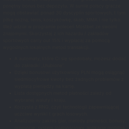
ponętny bonus bez depozytu. W sumie polscy gracze
mogą obstawiać ponad 30 dyscyplin sportowych, t tym
piłkę nożną, tenis, koszykówkę, skab, MMA i nie tylko.
Weź udział w programie poleceń Mostbet ze swoimi
znajomymi. Skorzystaj z ich hazardu / zakładów
sportowych carry out 15% i wypłacaj za pomocą
wygodnych lokalnych metod transakcji.
A automaty, które Ci się spodobały, możesz dodać
do zakładki „Ulubione”.
Dzięki bonusowi użytkownicy PLN mogą osiągnąć
siedmiocyfrowe kwoty bez żadnych problemów z
wypłatą pieniędzy na kartę.
Lista dostępnych metod płatności zależy od
wybranej waluty i kraju.
Korzysta z RNG, czyli technologii zapewniającej
uczciwe wyniki t grach losowych.
Analizujemy zakres gier, metody płatności, bonusy,
promocje, system lojalnościowy, aplikację mobilną