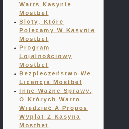
Watts Kasynie
Mostbet
Sloty, Które
Polecamy W Kasynie
Mostbet
Program
Lojalnościowy
Mostbet
Bezpieczeństwo We
Licencja Mostbet
Inne Ważne Sprawy,
O Których Warto
Wiedzieć A Propos
Wypłat Z Kasyna
Mostbet