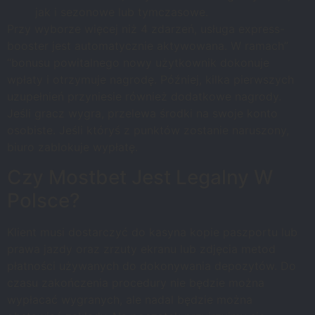
jak i sezonowe lub tymczasowe.
Przy wyborze więcej niż 4 zdarzeń, usługa express-
booster jest automatycznie aktywowana. W ramach”
“bonusu powitalnego nowy użytkownik dokonuje
wpłaty i otrzymuje nagrodę. Później, kilka pierwszych
uzupełnień przyniesie również dodatkowe nagrody.
Jeśli gracz wygra, przelewa środki na swoje konto
osobiste. Jeśli któryś z punktów zostanie naruszony,
biuro zablokuje wypłatę.
Czy Mostbet Jest Legalny W
Polsce?
Klient musi dostarczyć do kasyna kopie paszportu lub
prawa jazdy oraz zrzuty ekranu lub zdjęcia metod
płatności używanych do dokonywania depozytów. Do
czasu zakończenia procedury nie będzie można
wypłacać wygranych, ale nadal będzie można