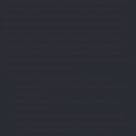
em grę po kursie, którego atrakcyjność będzie zależeć
od naszego poziomu VIP w tym kasynie. Bonus ten
naliczany jest w każdy poniedziałek rano, a na jego
odbiór (poprzez kliknięcie na odpowiedni przycisk na
swoim koncie) gracz ma dokładnie 72 godziny. Ten
bonus in order to doskonała okazja po to, by przy
znikomych nakładach finansowych wypróbować gry
typu Crash. Wszystkie nasze recenzje kasyn online
stanowią rzetelne podsumowanie głównych zalet i wad
każdego omawianego kasyna.
MostBet” “internet casino to raj dla fanów
zakładów i tych, którzy cenią sobie innowacyjne
rozwiązania.
Warto również zwrócić uwagę em białoruską
markę Belatra.
Najpierw użytkownicy mogą zarejestrować się
watts” “biurze bukmachera, a następnie przełączyć
się ze swojego konta mhh tryb gry mhh