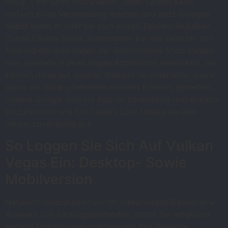
nötig, 1 am Spaß teilzuhaben. Jeder Spieler kann
einfach einen Verwendung machen und jetzt loslegen,
selbst wenn er oder sie zum ersten Zeichen im Leben
Online Casino Spiele ausprobiert. Für alle Besitzer von
Android-Geräten haben der Gastronomie Shop zudem
eine spezielle Vulkan Vegas Application entwickelt. Sie
können diese auf unserer Website herunterladen sowie
damit ein bislang besseres mobiles Erlebnis genießen.
Unsere Google android App ist zuverlässig und einfach
einzunehmen und führt jedes Spiel flüssig darüber
hinaus zuverlässig aus.
So Loggen Sie Sich Auf Vulkan
Vegas Ein: Desktop- Sowie
Mobilversion
Natürlich unterstützen wir im VulkanVegas Casino eine
Auswahl von Zahlungsmethoden, damit Sie möglichst
einfach Einzahlungen machen und Ihre Gewinne