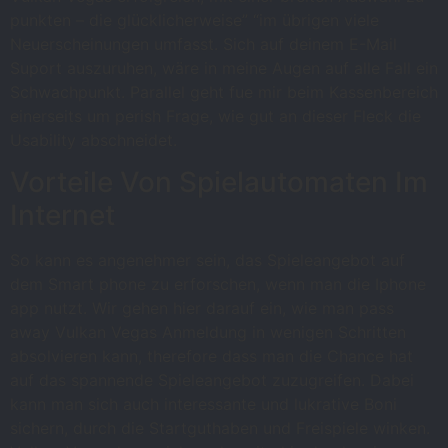
punkten – die glücklicherweise” “im übrigen viele
Neuerscheinungen umfasst. Sich auf deinem E-Mail
Suport auszuruhen, wäre in meine Augen auf alle Fall ein
Schwachpunkt. Parallel geht fue mir beim Kassenbereich
einerseits um perish Frage, wie gut an dieser Fleck die
Usability abschneidet.
Vorteile Von Spielautomaten Im
Internet
So kann es angenehmer sein, das Spieleangebot auf
dem Smart phone zu erforschen, wenn man die Iphone
app nutzt. Wir gehen hier darauf ein, wie man pass
away Vulkan Vegas Anmeldung in wenigen Schritten
absolvieren kann, therefore dass man die Chance hat
auf das spannende Spieleangebot zuzugreifen. Dabei
kann man sich auch interessante und lukrative Boni
sichern, durch die Startguthaben und Freispiele winken.