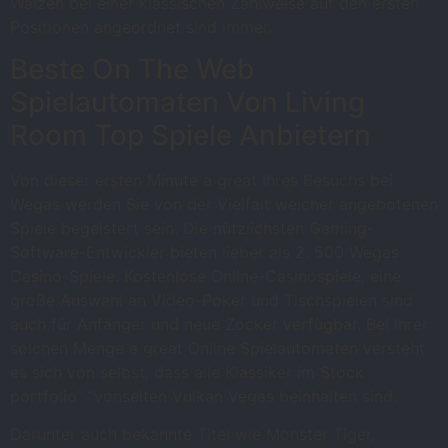
Walzen bei einer klassischen Zählweise auf den ersten
Positionen angeordnet sind immer.
Beste On The Web
Spielautomaten Von Living
Room Top Spiele Anbietern
Von dieser ersten Minute a great Ihres Besuchs bei
Wegas werden Sie von der Vielfalt welcher angebotenen
Spiele begeistert sein. Die nützlichsten Gaming-
Software-Entwickler bieten lieber als 2. 500 Wegas
Casino-Spiele. Kostenlose Online-Casinospiele, eine
große Auswahl an Video-Poker und Tischspielen sind
auch für Anfänger und neue Zocker verfügbar. Bei ihrer
solchen Menge a great Online Spielautomaten versteht
es sich von selbst, dass alle Klassiker im Stock
portfolio” “vonseiten Vulkan Vegas beinhalten sind.
Darunter auch bekannte Titel wie Monster Tiger,