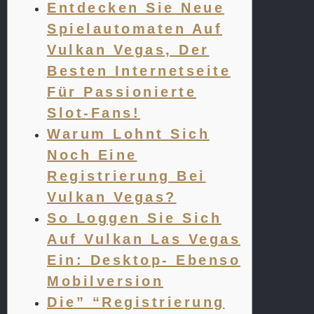
Entdecken Sie Neue
Spielautomaten Auf
Vulkan Vegas, Der
Besten Internetseite
Für Passionierte
Slot-Fans!
Warum Lohnt Sich
Noch Eine
Registrierung Bei
Vulkan Vegas?
So Loggen Sie Sich
Auf Vulkan Las Vegas
Ein: Desktop- Ebenso
Mobilversion
Die” “registrierung