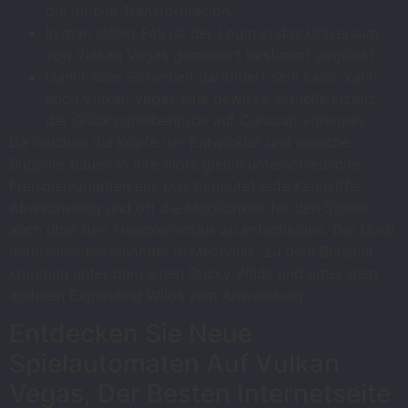
die mobile Transformación.
In man sicher Fall ist der Login in das Universum
von Vulkan Vegas garantiert bestimmt geglückt.
Damit eure Sicherheit garantiert sein kann, kann
euch Vulkan Vegas eine gewisse aktuelle Lizenz
der Glücksspielbehörde auf Curacao vorlegen.
Da rauchen die Köpfe der Entwickler und manche
Supplier bauen in ihre Slots gleich unterschiedliche
Freispielvarianten ein. Das bedeutet jede Kennziffer
Abwechslung und oft die Möglichkeit für den Spieler,
auch über den Freispielmodus zu entscheiden. Die Modi
unterscheiden einander in Mechanik, zu dem Beispiel
kommen unter dem einen Sticky Wilds und unter dem
anderen Expanding Wilds zum Anwendung.
Entdecken Sie Neue
Spielautomaten Auf Vulkan
Vegas, Der Besten Internetseite