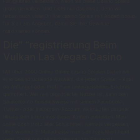
Fähigkeiten verbessern, wenn sie diese Casino Spiele
gratis genießen. Und nicht nur dasjenige, denn wir
haben auch viele On line casino Spiele mit Added bonus
für Sie i am Angebot, damit Sie ihre Gewinne
maximieren können.
Die” “registrierung Beim
Vulkan Las Vegas Casino
Mit über 2000 Online Online casino Spielen bieten wir
eine beeindruckende Auswahl, die jedem Spieler – egal
ob Anfänger oder Profi – ein unvergessliches Erlebnis
garantiert. Wer nun registrierter Nutzer ist, kann sein
Spielerkonto beispielsweise mit seinem Facebook-,
Twitter- oder Instagram-Account verknüpfen darüber
hinaus sich über eines dieser Konten anmelden. Man
sollte doch trotz aller Schlichtheit niemals vergessen,
über welcher E-Mailadresse man sich registriert head
wear. Sollte man nämlich einmal das Passwort