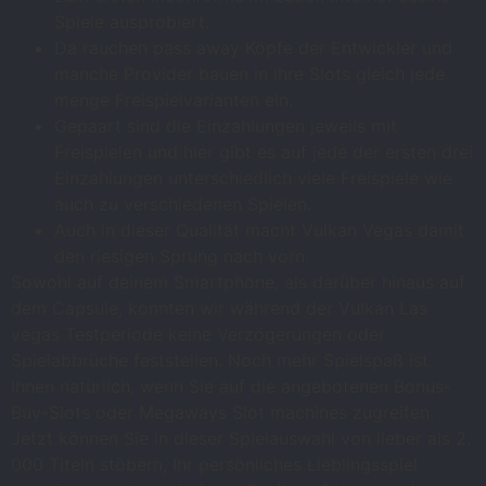
Spiele ausprobiert.
Da rauchen pass away Köpfe der Entwickler und
manche Provider bauen in ihre Slots gleich jede
menge Freispielvarianten ein.
Gepaart sind die Einzahlungen jeweils mit
Freispielen und hier gibt es auf jede der ersten drei
Einzahlungen unterschiedlich viele Freispiele wie
auch zu verschiedenen Spielen.
Auch in dieser Qualität macht Vulkan Vegas damit
den riesigen Sprung nach vorn.
Sowohl auf deinem Smartphone, als darüber hinaus auf
dem Capsule, konnten wir während der Vulkan Las
vegas Testperiode keine Verzögerungen oder
Spielabbrüche feststellen. Noch mehr Spielspaß ist
Ihnen natürlich, wenn Sie auf die angebotenen Bonus-
Buy-Slots oder Megaways Slot machines zugreifen.
Jetzt können Sie in dieser Spielauswahl von lieber als 2.
000 Titeln stöbern, Ihr persönliches Lieblingsspiel