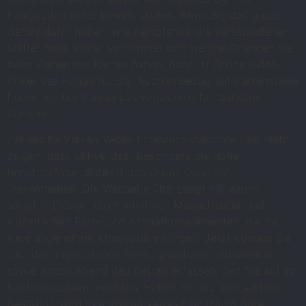
Fähigkeiten unter Beweis stellen. Wenn Sie das gutes
Gefühl dafür haben, wie kampfstark die verschiedenen
Blätter beim Poker sind immer und welche Chancen Sie
beim Ziehen der Karten haben, dann ist Online video
Poker das Runde für Sie. Auch in Bezug auf Kartenspiele
finden Sie bei Vulkan Las vegas eine fantastische
Auswahl.
Zahlreiche Vulkan Vegas Erfahrungsberichte i am Netz
zeigen, dass aktive User besonders die hohe
Benutzerfreundlichkeit des Online Casinos”
“hervorheben. Die Webseite überzeugt mit einem
smarten Design, einer intuitiven Menüstruktur und
einheitlichen Farb- und Animationselementen, die für
viele angenehme Atmosphäre sorgen. Jetzt können Sie
eine der angebotenen Zahlungsoptionen auswählen
sowie anschließend den Betrag erfassen, den Sie auf Ihr
Konto einzahlen möchten. Haben Sie die Transaktion
bestätigt, wird Ihre Vulkan Vegas Einzahlung ohne