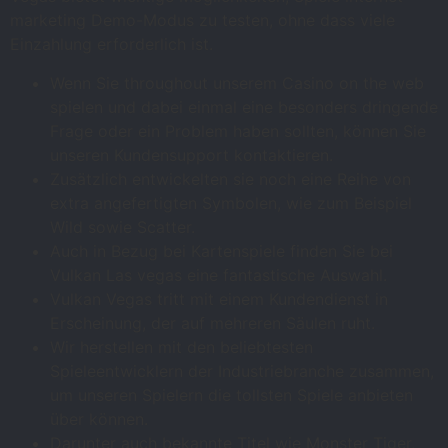
marketing Demo-Modus zu testen, ohne dass viele
Einzahlung erforderlich ist.
Wenn Sie throughout unserem Casino on the web
spielen und dabei einmal eine besonders dringende
Frage oder ein Problem haben sollten, können Sie
unseren Kundensupport kontaktieren.
Zusätzlich entwickelten sie noch eine Reihe von
extra angefertigten Symbolen, wie zum Beispiel
Wild sowie Scatter.
Auch in Bezug bei Kartenspiele finden Sie bei
Vulkan Las vegas eine fantastische Auswahl.
Vulkan Vegas tritt mit einem Kundendienst in
Erscheinung, der auf mehreren Säulen ruht.
Wir herstellen mit den beliebtesten
Spieleentwicklern der Industriebranche zusammen,
um unseren Spielern die tollsten Spiele anbieten
über können.
Darunter auch bekannte Titel wie Monster Tiger,