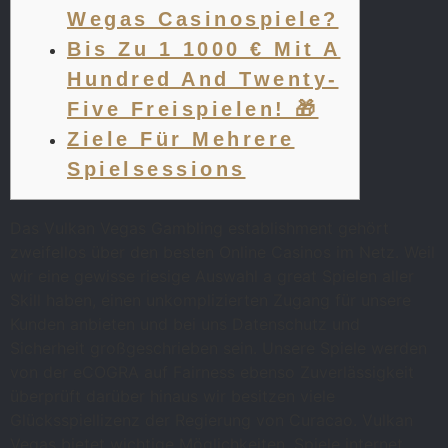
Wegas Casinospiele?
Bis Zu 1 1000 € Mit A
Hundred And Twenty-
Five Freispielen! 🎁
Ziele Für Mehrere
Spielsessions
Das Vulkan Vegas Gambling establishment gehört
zweifellos über den besten Online Casinos im Netz. Weil
wir eine gewisse riesige Auswahl a great Spielen aller
Skill haben, einen unkomplizierten Zugang für unsere
Kunden anbieten und bei uns Datenschutz und
Sicherheit großgeschrieben sein. Unsere Spiele werden
von der eCOGRA auf Fairness ebenso Zuverlässigkeit
überprüft darüber hinaus wir besitzen viele
Glücksspiellizenz der Regierung von Curacao. Vulkan
Vegas bietet wichtige Möglichkeiten, Spiele internet