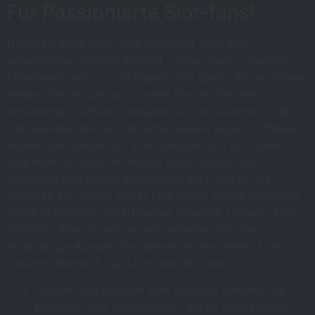
Für Passionierte Slot-fans!
Damit Ihr stets viele gute Übersicht über den
angebotenen Spielen erhaltet, stehen euch” “diverser
Filterfunktionen zur Verfügung. Die Spiele dieses Vulkan
Vegas Internet casinos können Sie mithilfe einer
kostenlosen Software bequem auf Den Android- oder
iOS-Geräten abrufen. Mit jeder Vulkan Vegas Software
können Sie sowohl auf eine Demoversion der Spiele
zugreifen als auch um echtes Geld spielen und
sämtliche Funktionen uneingeschränkt nutzen. Sie
möchten bei Vulkan Vegas Live Seller Tische besuchen
sowie in Echtzeit um attraktive Gewinne zocken? Kein
Problem, denn immer so hier genießen Sie eine
erstklassige Auswahl der besten Advancement Live
Casinos ebenso Ezugi Live Internet casinos.
“Vulkan Vegas bietet eine gewisse Vielzahl von
Excédent und Promotionen, die Ihr Spielerlebnis