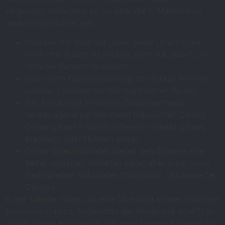
vergessen, kann male es nur über die E-Mailadresse
neuerlich zurücksetzen.
Drücken Sie dann auf „Spin“ (oder „Start“), um
noch eine Runde zu zocken, oder auf „Auto“, um
mehrere Runden zu spielen.
Den vollen Funktionsumfang des Vulkan Internet
casinos genießen nur die registrierten Spieler.
Der Fokus liegt in diesem Zusammenhang
herausragend auf den meist klassischen Casino
Online games – sprich Different roulette games,
Blackjack oder Holdem poker.
Online Spielautomaten bieten den Spielern eine
Reihe vonseiten Vorteilen gegenüber living room
traditionellen Automaten throughout landbasierten
Casinos.
In der Tabelle findest du eine Übersicht einiger wichtiger
Entwicklerstudios. Angesichts der Betreuung schafft es
Vulkan Vegas erfolgreich, mit einer breiten Auswahl zu