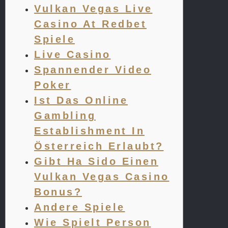
Vulkan Vegas Live
Casino At Redbet
Spiele
Live Casino
Spannender Video
Poker
Ist Das Online
Gambling
Establishment In
Österreich Erlaubt?
Gibt Ha Sido Einen
Vulkan Vegas Casino
Bonus?
Andere Spiele
Wie Spielt Person