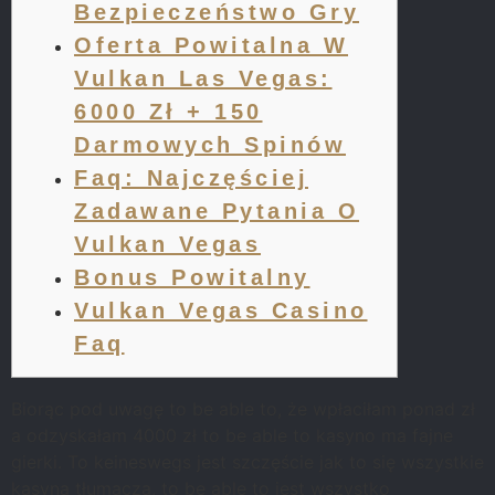
Bezpieczeństwo Gry
Oferta Powitalna W
Vulkan Las Vegas:
6000 Zł + 150
Darmowych Spinów
Faq: Najczęściej
Zadawane Pytania O
Vulkan Vegas
Bonus Powitalny
Vulkan Vegas Casino
Faq
Biorąc pod uwagę to be able to, że wpłaciłam ponad zł
a odzyskałam 4000 zł to be able to kasyno ma fajne
gierki. To keineswegs jest szczęście jak to się wszystkie
kasyna tłumaczą, to be able to jest wszystko