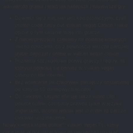
warunki do grania i mieli jak najlepsze i najnowsze gry.
Dowiesz się z niej, jaki jest kod promocyjny, czyli
promo code carry out Vulkan Vegas Casino i jakie
opinie o tym kasynie mają inni gracze.
Z niecierpliwością czekamy na dodanie kolejnych
metod opłacania, co z pewnością jeszcze bardziej
ułatwi depozyty online w Vulkan Vegas casino.
Poznamy szczegółowe prawa graczy i reguły, na
których opierają się bonusy w Vulkan Vegas
casino on the internet.
Bez wpłacania jakichkolwiek pieniędzy dostaniemy
od kasyna 50 darmowych spinów.
Co ciekawe, kasyno oferuje także video clip
pokera online, company prawda tylko w języku
angielskim, alcohol jednak jest in order to bardzo
ciekawe urozmaicenie.
Nowy klient kasyna online” “Vulkan Vegas PL, który
chce grać w gry hazardowe na pieniądze i uzyskać