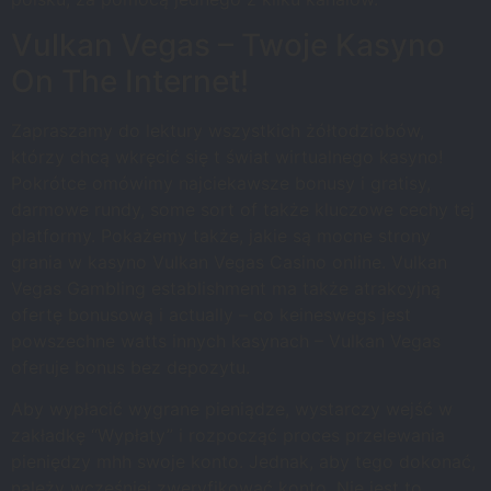
Vulkan Vegas – Twoje Kasyno
On The Internet!
Zapraszamy do lektury wszystkich żółtodziobów,
którzy chcą wkręcić się t świat wirtualnego kasyno!
Pokrótce omówimy najciekawsze bonusy i gratisy,
darmowe rundy, some sort of także kluczowe cechy tej
platformy. Pokażemy także, jakie są mocne strony
grania w kasyno Vulkan Vegas Casino online. Vulkan
Vegas Gambling establishment ma także atrakcyjną
ofertę bonusową i actually – co keineswegs jest
powszechne watts innych kasynach – Vulkan Vegas
oferuje bonus bez depozytu.
Aby wypłacić wygrane pieniądze, wystarczy wejść w
zakładkę “Wypłaty” i rozpocząć proces przelewania
pieniędzy mhh swoje konto. Jednak, aby tego dokonać,
należy wcześniej zweryfikować konto. Nie jest to