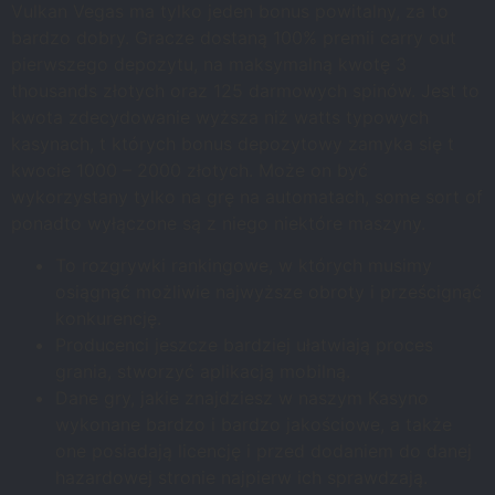
Vulkan Vegas ma tylko jeden bonus powitalny, za to
bardzo dobry. Gracze dostaną 100% premii carry out
pierwszego depozytu, na maksymalną kwotę 3
thousands złotych oraz 125 darmowych spinów. Jest to
kwota zdecydowanie wyższa niż watts typowych
kasynach, t których bonus depozytowy zamyka się t
kwocie 1000 – 2000 złotych. Może on być
wykorzystany tylko na grę na automatach, some sort of
ponadto wyłączone są z niego niektóre maszyny.
To rozgrywki rankingowe, w których musimy
osiągnąć możliwie najwyższe obroty i prześcignąć
konkurencję.
Producenci jeszcze bardziej ułatwiają proces
grania, stworzyć aplikacją mobilną.
Dane gry, jakie znajdziesz w naszym Kasyno
wykonane bardzo i bardzo jakościowe, a także
one posiadają licencję i przed dodaniem do danej
hazardowej stronie najpierw ich sprawdzają.