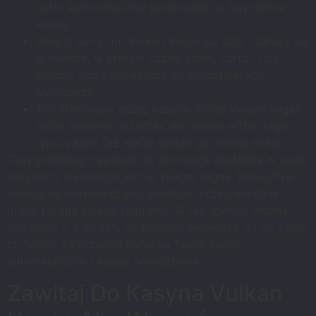
partii automatycznie podliczane są zwycięskie
kwoty.
Dołącz carry out Vulkan Vegas już dziś i zanurz się
w świecie, w którym każdy obrót, karta i rzut
kośćmi może prowadzić do ekscytujących
wygranych.
Ten oferowany przez kasyno online Vulkan Vegas
może stanowić wzorzec dla innych witryn tego
typu, zatem też warto opisać go trochę bliżej.
Cotygodniowy cashback to promocja dostępna w wielu
kasynach, nie inaczej jest w Vulkan Vegas. Bonus five
polega na zwrocie części środków, przegranych w
grach t ciągu całego tygodnia. W ten sposób można
otrzymać z 3 do 12% utraconych pieniędzy, aż do 8000
zł. Środki z Procuring trafią na Twoje konto
automatycznie t każdy poniedziałek.
Zawitaj Do Kasyna Vulkan