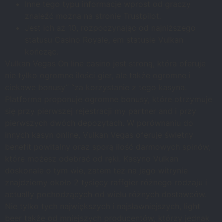
Inne tego typu informacje wprost od graczy
znaleźć można na stronie Trustpilot.
Jest ich aż 10, rozpoczynając od najniższego
statusu Casino Royale, em statusie Vulkan
kończąc.
Vulkan Vegas On line casino jest stroną, która oferuje
nie tylko ogromne ilości gier, ale także ogromne i
ciekawe bonusy” “za korzystanie z tego kasyna.
Platforma proponuje ogromne bonusy, które otrzymuje
się przy pierwszej rejestracji my partner and i przy
pierwszych dwóch depozytach. W porównaniu do
innych kasyn online, Vulkan Vegas oferuje świetny
benefit powitalny oraz sporą ilość darmowych spinów,
które możesz odebrać od ręki. Kasyno Vulkan
doskonale o tym wie, zatem też na jego witrynie
znajdziemy około 2 tysięcy raffgier różnego rodzaju i
actually pochodzących od wielu różnych dostawców.
Nie tylko tych największych i najsławniejszych, light
beer także od mniejszych producentów, którzy jednak