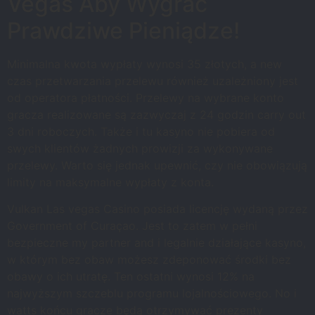
Vegas Aby Wygrać
Prawdziwe Pieniądze!
Minimalna kwota wypłaty wynosi 35 złotych, a new
czas przetwarzania przelewu również uzależniony jest
od operatora płatności. Przelewy na wybrane konto
gracza realizowane są zazwyczaj z 24 godzin carry out
3 dni roboczych. Także i tu kasyno nie pobiera od
swych klientów żadnych prowizji za wykonywane
przelewy. Warto się jednak upewnić, czy nie obowiązują
limity na maksymalne wypłaty z konta.
Vulkan Las vegas Casino posiada licencję wydaną przez
Government of Curaçao. Jest to zatem w pełni
bezpieczne my partner and i legalnie działające kasyno,
w którym bez obaw możesz zdeponować środki bez
obawy o ich utratę. Ten ostatni wynosi 12% na
najwyższym szczeblu programu lojalnościowego. No i
watts końcu gracze będą otrzymywać prezenty