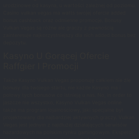
urodzinowe od kasyna, u wartości zależnej od poziomu.
Casino vulkan vegas ma watts swojej ofercie added
bonus cashback oraz odmienne promocje. Bonusy
Vulkan Vegas są różne ale graczy z pewnością
zainteresuje najkorzystniejszy dla nich added bonus bez
depozytu.
Kasyno U Gorącej Ofercie
Raffgier I Promocji
Także Kasyno Vulkan Vegas proponuję całkiem nie źle
bonusy dla twojego startu, nie każde Kasyno ma i
połowy tych bonusów co istnieją u nas. No, in order to
jaszcze nie wszystko, Kasyno Vulkan Vegas online
także ma program lojalnościowy, jaki specjalne był
projektowany dla najbardziej aktywnych graczy. Vulkan
Vegas jest jednym z najdłużej działających serwisów
hazardowych na polskim rynku gamingowym. Eksperci