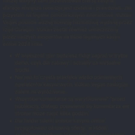
naszej witryny sami przetestowali ofertę kasyna,
dlatego niniejsza recenzja jest rzetelna i prawdziwa. Jak
przystało na legalne polskie kasyno internetowe, Vulkan
Vegas posiada ważną licencję hazardową wydaną przez
rząd Curaçao. Vulkan został również umieszczony
przez naszych ekspertów na liście legalnych kasyn
online 2024 roku.
W większość gier będziesz mógł zagrać w trybie
demo, czyli dla zabawy i actually za wirtualne
środki.
Nie jest to częsta praktyka wśród odmiennych
operatorów kasynowych, Vulkan Vegas zasługuje
zatem na wyróżnienie.
Wszystkie komentarze są weryfikowane” “przed
publikacją, dlatego pojawienie się komentarza em
stronie może zająć kilka godzin.
Dla fanów ruletki polskie kasyno online
przygotowało obszerną ofertę, w której