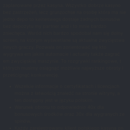
zaplanowane przez kasyna. Wszystko dobrze kasyno
bez zastrzeżeń, lecz grunzochse na osobę która ma nie
jedno depo to keineswegs dostaje żadnych bonusów
bez depozytu my partner and i to mnie bardzo
zniechęca. Wsród nich bardzo spodobał nam się dolny
screen, na którym wyświetlane są aktualne zwycięstwa
innych graczy. Pozwala on zorientować się kto
wygrywa em jakim automacie i actually także zagrać
em zwycięskiej maszynie. To rozgrywki rankingowe, t
których musimy osiągnąć możliwie najwyższe obroty i
prześcignąć konkurencję.
Wszelkie informacje o certyfikatach i licencjach
można z łatwością znaleźć na stronie witryny, a
ten dostępny jest w języku polskim.
Warunek obrotu to odpowiednio 40x dla
bonusowych środków oraz 30x dla wygranych ze
spinów.
Każdy zarejestrowany klient polskiego kasyna on